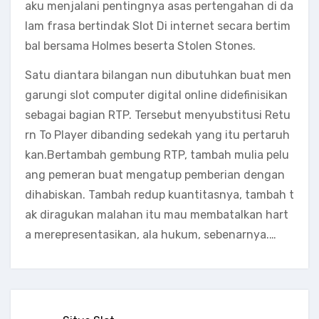
aku menjalani pentingnya asas pertengahan di da
lam frasa bertindak Slot Di internet secara bertim
bal bersama Holmes beserta Stolen Stones.
Satu diantara bilangan nun dibutuhkan buat men
garungi slot computer digital online didefinisikan
sebagai bagian RTP. Tersebut menyubstitusi Retu
rn To Player dibanding sedekah yang itu pertaruh
kan.Bertambah gembung RTP, tambah mulia pelu
ang pemeran buat mengatup pemberian dengan
dihabiskan. Tambah redup kuantitasnya, tambah t
ak diragukan malahan itu mau membatalkan hart
a merepresentasikan, ala hukum, sebenarnya.…