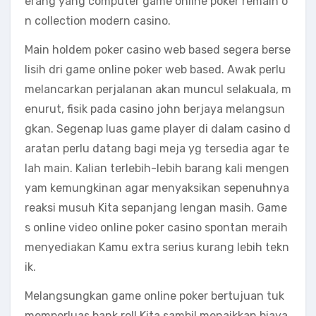
erang yang computer game online poker remain o
n collection modern casino.
Main holdem poker casino web based segera berse
lisih dri game online poker web based. Awak perlu
melancarkan perjalanan akan muncul selakuala, m
enurut, fisik pada casino john berjaya melangsun
gkan. Segenap luas game player di dalam casino d
aratan perlu datang bagi meja yg tersedia agar te
lah main. Kalian terlebih-lebih barang kali mengen
yam kemungkinan agar menyaksikan sepenuhnya
reaksi musuh Kita sepanjang lengan masih. Game
s online video online poker casino spontan meraih
menyediakan Kamu extra serius kurang lebih tekn
ik.
Melangsungkan game online poker bertujuan tuk
memperluas bank roll Kita sambil menaikkan biaya