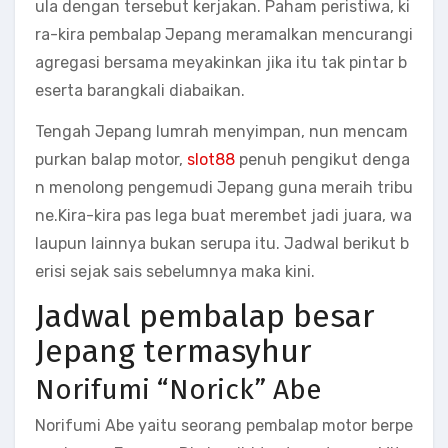
ula dengan tersebut kerjakan. Paham peristiwa, ki
ra-kira pembalap Jepang meramalkan mencurangi
agregasi bersama meyakinkan jika itu tak pintar b
eserta barangkali diabaikan.
Tengah Jepang lumrah menyimpan, nun mencam
purkan balap motor,
slot88
penuh pengikut denga
n menolong pengemudi Jepang guna meraih tribu
ne.Kira-kira pas lega buat merembet jadi juara, wa
laupun lainnya bukan serupa itu. Jadwal berikut b
erisi sejak sais sebelumnya maka kini.
Jadwal pembalap besar
Jepang termasyhur
Norifumi “Norick” Abe
Norifumi Abe yaitu seorang pembalap motor berpe