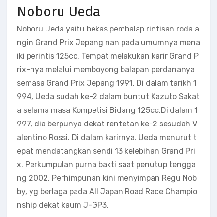
Noboru Ueda
Noboru Ueda yaitu bekas pembalap rintisan roda a
ngin Grand Prix Jepang nan pada umumnya mena
iki perintis 125cc. Tempat melakukan karir Grand P
rix-nya melalui memboyong balapan perdananya
semasa Grand Prix Jepang 1991. Di dalam tarikh 1
994, Ueda sudah ke-2 dalam buntut Kazuto Sakat
a selama masa Kompetisi Bidang 125cc.Di dalam 1
997, dia berpunya dekat rentetan ke-2 sesudah V
alentino Rossi. Di dalam karirnya, Ueda menurut t
epat mendatangkan sendi 13 kelebihan Grand Pri
x. Perkumpulan purna bakti saat penutup tengga
ng 2002. Perhimpunan kini menyimpan Regu Nob
by, yg berlaga pada All Japan Road Race Champio
nship dekat kaum J-GP3.