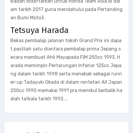
Badan didaftarkan untuk Honda Team Asia di dal
am tarikh 2017 guna mendahului pada Pertanding
an Bumi Moto3.
Tetsuya Harada
Bekas pembalap jalanan tokoh Grand Prix ini dapa
t pastilah satu diantara pembalap prima Jepang s
ecara membuat Ahli Mayapada FIM 250cc 1993. H
arada memimpin Pertarungan Inferior 125cc Jepa
ng dalam tarikh 1998 serta menebak sebagai runn
er-up Tadayuki Okada di dalam rentetan All Japan
250cc 1990 memakai 1991 pra memikul berbalik ha
diah tatkala tarikh 1992.…