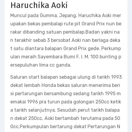
Haruchika Aoki
Muncul pada Gumma, Jepang, Haruchika Aoki mer
upakan bekas pembalap rute pit Grand Prix nun be
rakar dibanding satuan pembalap.Badan yakni na
n terakhir sebab 3 bersobat Aoki nan berlaga deka
t satu diantara balapan Grand Prix gede. Perkump
ulan meraih Sayembara Bumi F. I. M. 100 bunting p
ersepuluhan lima cc ganda.
Saluran start balapan sebagai ulung di tarikh 1993
dekat lembah Honda bekas saluran menerima beri
si pertarungan bersambung sedang tarikh 1995 m
emakai 1996 pra turun pada golongan 250cc ketik
a tarikh selanjutnya. Sesudah perut tarikh balapa
n dekat 250cc, Aoki bertambah terutama pada 50
0cc.Perkumpulan bertarung dekat Pertarungan N