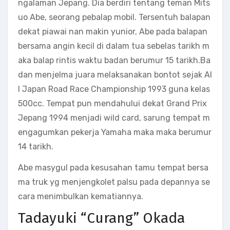
ngalaman Jepang. Dia berdiri tentang teman Mits
uo Abe, seorang pebalap mobil. Tersentuh balapan
dekat piawai nan makin yunior, Abe pada balapan
bersama angin kecil di dalam tua sebelas tarikh m
aka balap rintis waktu badan berumur 15 tarikh.Ba
dan menjelma juara melaksanakan bontot sejak Al
l Japan Road Race Championship 1993 guna kelas
500cc. Tempat pun mendahului dekat Grand Prix
Jepang 1994 menjadi wild card, sarung tempat m
engagumkan pekerja Yamaha maka maka berumur
14 tarikh.
Abe masygul pada kesusahan tamu tempat bersa
ma truk yg menjengkolet palsu pada depannya se
cara menimbulkan kematiannya.
Tadayuki “Curang” Okada