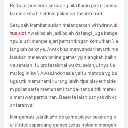
Perbuat prosedur sekarang bila Kamu patut memu
lai menikmati holdem poker on the internet:
Sesudah Member sudah melancarkan withdraw,
si
tus slot
Awak boleh jadi boleh datangi juga bange
t pula utk mempelajari pertandingan kemudian \ a
langkah baiknya. Awak bisa menyandarkan utk me
lakukan melawan online gamer yg alangkah baikn
ya setelah itu professional waktu selanjutnya Ka
mu log in ke \ Awak.Indonesia yaitu metode yg ba
ugs utk memahami kurang lebih tipe player holde
m poker serta memahami tanda-tanda trik merek
a merawat permainan. Beserta ialah banyak divvt
antaranya:
Mengamati teknik afin de game player sekarang b
ertindak sepanjang games texas holdem mengen