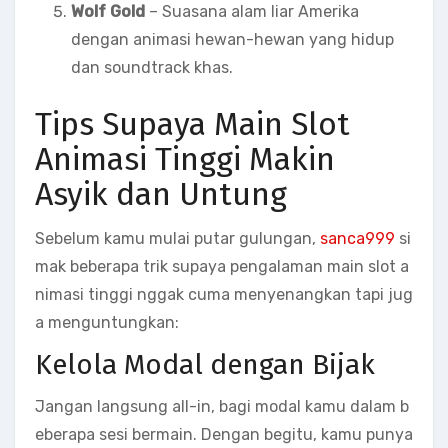
Wolf Gold
– Suasana alam liar Amerika
dengan animasi hewan-hewan yang hidup
dan soundtrack khas.
Tips Supaya Main Slot
Animasi Tinggi Makin
Asyik dan Untung
Sebelum kamu mulai putar gulungan,
sanca999
si
mak beberapa trik supaya pengalaman main slot a
nimasi tinggi nggak cuma menyenangkan tapi jug
a menguntungkan:
Kelola Modal dengan Bijak
Jangan langsung all-in, bagi modal kamu dalam b
eberapa sesi bermain. Dengan begitu, kamu punya