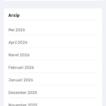
Arsip
Mei 2026
April 2026
Maret 2026
Februari 2026
Januari 2026
Desember 2025
November 2025