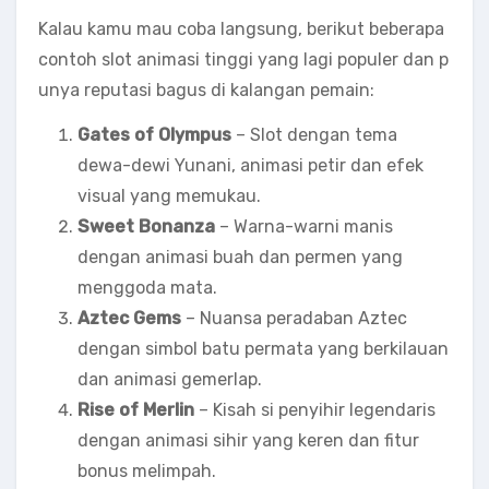
Kalau kamu mau coba langsung, berikut beberapa
contoh slot animasi tinggi yang lagi populer dan p
unya reputasi bagus di kalangan pemain:
Gates of Olympus
– Slot dengan tema
dewa-dewi Yunani, animasi petir dan efek
visual yang memukau.
Sweet Bonanza
– Warna-warni manis
dengan animasi buah dan permen yang
menggoda mata.
Aztec Gems
– Nuansa peradaban Aztec
dengan simbol batu permata yang berkilauan
dan animasi gemerlap.
Rise of Merlin
– Kisah si penyihir legendaris
dengan animasi sihir yang keren dan fitur
bonus melimpah.