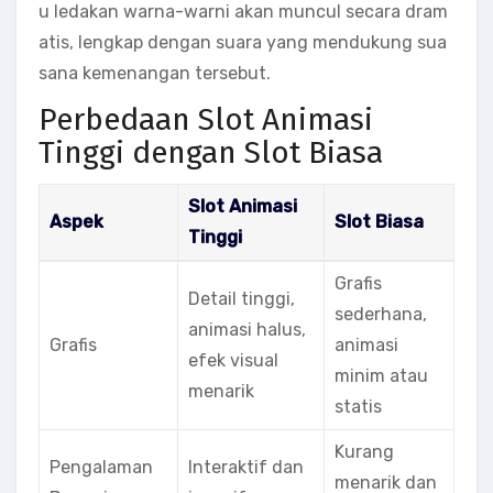
u ledakan warna-warni akan muncul secara dram
atis, lengkap dengan suara yang mendukung sua
sana kemenangan tersebut.
Perbedaan Slot Animasi
Tinggi dengan Slot Biasa
Slot Animasi
Aspek
Slot Biasa
Tinggi
Grafis
Detail tinggi,
sederhana,
animasi halus,
Grafis
animasi
efek visual
minim atau
menarik
statis
Kurang
Pengalaman
Interaktif dan
menarik dan