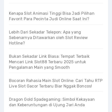
Kenapa Slot Animasi Tinggi Bisa Jadi Pilihan
Favorit Para Pecinta Judi Online Saat Ini?
Lebih Dari Sekadar Telepon: Apa yang
Sebenarnya Ditawarkan oleh Slot Review
Hotline?
Bukan Sekadar Link Biasa: Tempat Terbaik
Mencari Link Slot88 Terbaru 2025 untuk
Pengalaman Main yang Smooth
Bocoran Rahasia Main Slot Online: Cari Tahu RTP
Live Slot Gacor Terbaru Biar Nggak Boncos!
Dragon Gold Spadegaming: Simbol Kekayaan
dan Keberuntungan di Ujung Jari Anda