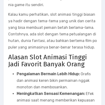
nia game itu sendiri.
Kalau kamu perhatikan, slot animasi tinggi biasan
ya hadir dengan tema-tema yang unik dan cerita
yang bisa membuat pemain betah berlama-lama.
Contohnya, ada slot dengan tema petualangan di
hutan, dunia fantasi, atau bahkan bertema film po
puler yang animasinya benar-benar terasa hidup.
Alasan Slot Animasi Tinggi
Jadi Favorit Banyak Orang
Pengalaman Bermain Lebih Hidup:
Grafis
dan animasi keren bikin permainan nggak
monoton dan membosankan.
Meningkatkan Sensasi Kemenangan:
Efek
animasi saat menang memberikan kepuasan