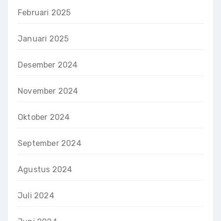
Februari 2025
Januari 2025
Desember 2024
November 2024
Oktober 2024
September 2024
Agustus 2024
Juli 2024