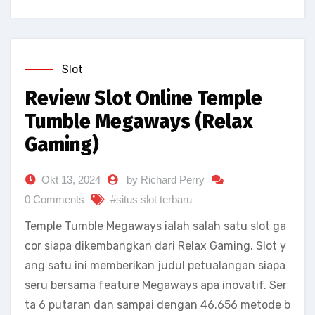
Slot
Review Slot Online Temple
Tumble Megaways (Relax
Gaming)
Okt 13, 2024
by Richard Perry
0 Comments
#situs slot terbaru
Temple Tumble Megaways ialah salah satu slot ga
cor siapa dikembangkan dari Relax Gaming. Slot y
ang satu ini memberikan judul petualangan siapa
seru bersama feature Megaways apa inovatif. Ser
ta 6 putaran dan sampai dengan 46.656 metode b