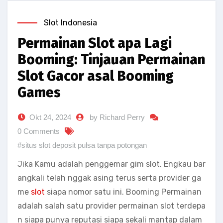
Slot Indonesia
Permainan Slot apa Lagi
Booming: Tinjauan Permainan
Slot Gacor asal Booming
Games
Okt 24, 2024
by Richard Perry
0 Comments
#situs slot deposit pulsa tanpa potongan
Jika Kamu adalah penggemar gim slot, Engkau bar
angkali telah nggak asing terus serta provider ga
me
slot
siapa nomor satu ini. Booming Permainan
adalah salah satu provider permainan slot terdepa
n siapa punya reputasi siapa sekali mantap dalam