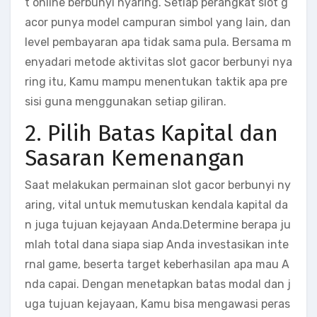
t online berbunyi nyaring. Setiap perangkat slot g
acor punya model campuran simbol yang lain, dan
level pembayaran apa tidak sama pula. Bersama m
enyadari metode aktivitas slot gacor berbunyi nya
ring itu, Kamu mampu menentukan taktik apa pre
sisi guna menggunakan setiap giliran.
2. Pilih Batas Kapital dan
Sasaran Kemenangan
Saat melakukan permainan slot gacor berbunyi ny
aring, vital untuk memutuskan kendala kapital da
n juga tujuan kejayaan Anda.Determine berapa ju
mlah total dana siapa siap Anda investasikan inte
rnal game, beserta target keberhasilan apa mau A
nda capai. Dengan menetapkan batas modal dan j
uga tujuan kejayaan, Kamu bisa mengawasi peras