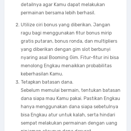
detailnya agar Kamu dapat melakukan
permainan bersama lebih berhasil.
Utilize ciri bonus yang diberikan. Jangan
ragu bagi menggunakan fitur bonus mirip
gratis putaran, bonus ronda, dan multipliers
yang diberikan dengan gim slot berbunyi
nyaring asal Booming Gim. Fitur-fitur ini bisa
menolong Engkau menaikkan probabilitas
keberhasilan Kamu.
Tetapkan batasan dana.
Sebelum memulai bermain, tentukan batasan
dana siapa mau Kamu pakai. Pastikan Engkau
hanya menggunakan dana siapa sebetulnya
bisa Engkau atur untuk kalah, serta hindari
sempat melakukan permainan dengan uang