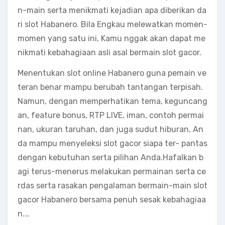
n-main serta menikmati kejadian apa diberikan da
ri slot Habanero. Bila Engkau melewatkan momen-
momen yang satu ini, Kamu nggak akan dapat me
nikmati kebahagiaan asli asal bermain slot gacor.
Menentukan slot online Habanero guna pemain ve
teran benar mampu berubah tantangan terpisah.
Namun, dengan memperhatikan tema, keguncang
an, feature bonus, RTP LIVE, iman, contoh permai
nan, ukuran taruhan, dan juga sudut hiburan, An
da mampu menyeleksi slot gacor siapa ter- pantas
dengan kebutuhan serta pilihan Anda.Hafalkan b
agi terus-menerus melakukan permainan serta ce
rdas serta rasakan pengalaman bermain-main slot
gacor Habanero bersama penuh sesak kebahagiaa
n.…