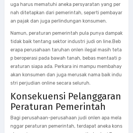
uga harus mematuhi aneka persyaratan yang per
nah ditetapkan dari pemerintah, seperti pembayar
an pajak dan juga perlindungan konsumen.
Namun, peraturan pemerintah pula punya dampak
tidak baik tentang sektor industri judi on line.Beb
erapa perusahaan taruhan onlen ilegal masih teta
p beroperasi pada bawah tanah, bebas mentaati p
eraturan siapa ada. Perkara ini mampu membahay
akan konsumen dan juga merusak nama baik indu
stri perjudian online secara seluruh.
Konsekuensi Pelanggaran
Peraturan Pemerintah
Bagi perusahaan-perusahaan judi onlen apa mela
nggar peraturan pemerintah, terdapat aneka kons