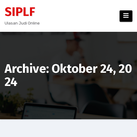
Skip
SIPLF
to
content
Ulasan Judi Online
Archive: Oktober 24, 20
24