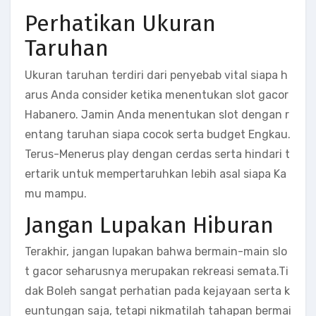
Perhatikan Ukuran
Taruhan
Ukuran taruhan terdiri dari penyebab vital siapa h
arus Anda consider ketika menentukan slot gacor
Habanero. Jamin Anda menentukan slot dengan r
entang taruhan siapa cocok serta budget Engkau.
Terus-Menerus play dengan cerdas serta hindari t
ertarik untuk mempertaruhkan lebih asal siapa Ka
mu mampu.
Jangan Lupakan Hiburan
Terakhir, jangan lupakan bahwa bermain-main slo
t gacor seharusnya merupakan rekreasi semata.Ti
dak Boleh sangat perhatian pada kejayaan serta k
euntungan saja, tetapi nikmatilah tahapan bermai