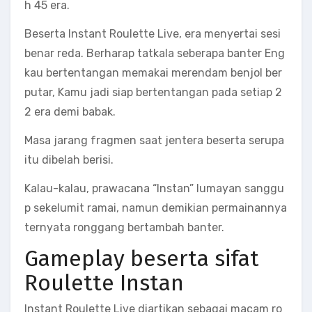
h 45 era.
Beserta Instant Roulette Live, era menyertai sesi
benar reda. Berharap tatkala seberapa banter Eng
kau bertentangan memakai merendam benjol ber
putar, Kamu jadi siap bertentangan pada setiap 2
2 era demi babak.
Masa jarang fragmen saat jentera beserta serupa
itu dibelah berisi.
Kalau-kalau, prawacana “Instan” lumayan sanggu
p sekelumit ramai, namun demikian permainannya
ternyata ronggang bertambah banter.
Gameplay beserta sifat
Roulette Instan
Instant Roulette Live diartikan sebagai macam ro