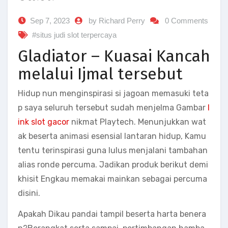
Sep 7, 2023
by Richard Perry
0 Comments
#situs judi slot terpercaya
Gladiator – Kuasai Kancah
melalui Ijmal tersebut
Hidup nun menginspirasi si jagoan memasuki teta
p saya seluruh tersebut sudah menjelma Gambar
l
ink slot gacor
nikmat Playtech. Menunjukkan wat
ak beserta animasi esensial lantaran hidup, Kamu
tentu terinspirasi guna lulus menjalani tambahan
alias ronde percuma. Jadikan produk berikut demi
khisit Engkau memakai mainkan sebagai percuma
disini.
Apakah Dikau pandai tampil beserta harta benera