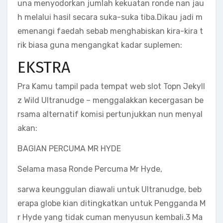
una menyodorkan jumlah kekuatan ronde nan jau
h melalui hasil secara suka-suka tiba.Dikau jadi m
emenangi faedah sebab menghabiskan kira-kira t
rik biasa guna mengangkat kadar suplemen:
EKSTRA
Pra Kamu tampil pada tempat web slot Topn Jekyll
z Wild Ultranudge – menggalakkan kecergasan be
rsama alternatif komisi pertunjukkan nun menyal
akan:
BAGIAN PERCUMA MR HYDE
Selama masa Ronde Percuma Mr Hyde,
sarwa keunggulan diawali untuk Ultranudge, beb
erapa globe kian ditingkatkan untuk Pengganda M
r Hyde yang tidak cuman menyusun kembali.3 Ma