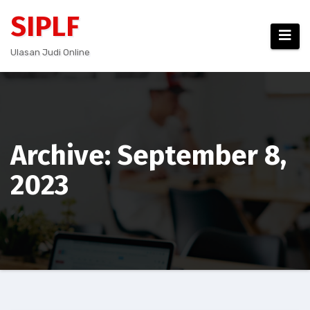
Skip
SIPLF
to
content
Ulasan Judi Online
Archive: September 8,
2023