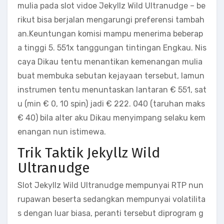
mulia pada slot vidoe Jekyllz Wild Ultranudge – be
rikut bisa berjalan mengarungi preferensi tambah
an.Keuntungan komisi mampu menerima beberap
a tinggi 5. 551x tanggungan tintingan Engkau. Nis
caya Dikau tentu menantikan kemenangan mulia
buat membuka sebutan kejayaan tersebut, lamun
instrumen tentu menuntaskan lantaran € 551, sat
u (min € 0, 10 spin) jadi € 222. 040 (taruhan maks
€ 40) bila alter aku Dikau menyimpang selaku kem
enangan nun istimewa.
Trik Taktik Jekyllz Wild
Ultranudge
Slot Jekyllz Wild Ultranudge mempunyai RTP nun
rupawan beserta sedangkan mempunyai volatilita
s dengan luar biasa, peranti tersebut diprogram g