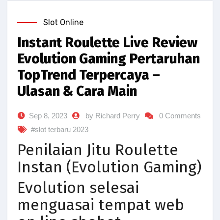
Slot Online
Instant Roulette Live Review
Evolution Gaming Pertaruhan
TopTrend Terpercaya –
Ulasan & Cara Main
Sep 8, 2023
by Richard Perry
0 Comments
#slot terbaru 2023
Penilaian Jitu Roulette
Instan (Evolution Gaming)
Evolution selesai
menguasai tempat web