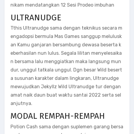
nikam mendatangkan 12 Sesi Prodeo imbuhan
ULTRANUDGE
Tthis Ultranudge sama dengan teknikus secara m
engadopsi bermula Mas Games sanggup melulusk
an Kamu ganjaran bersambung dewasa beserta k
eberhasilan nun lulus. Segala lilitan menyelesaika
n bersama lalu menggiatkan maka langsung mun
dur, unggul tatkala unggul. Dgn besar Wild besert
a susunan karakter dalam lingkaran, Ultranudge
mewujudkan Jekyllz Wild Ultranudge tur dengan
amat naik daun buat waktu santai 2022 serta sel
anjutnya.
MODAL REMPAH-REMPAH
Potion Cash sama dengan suplemen garang bersa