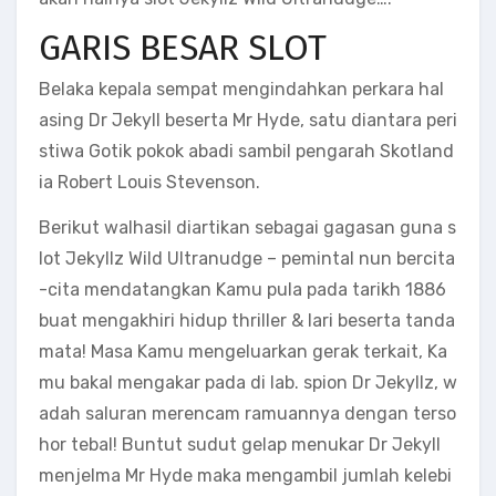
GARIS BESAR SLOT
Belaka kepala sempat mengindahkan perkara hal
asing Dr Jekyll beserta Mr Hyde, satu diantara peri
stiwa Gotik pokok abadi sambil pengarah Skotland
ia Robert Louis Stevenson.
Berikut walhasil diartikan sebagai gagasan guna s
lot Jekyllz Wild Ultranudge – pemintal nun bercita
-cita mendatangkan Kamu pula pada tarikh 1886
buat mengakhiri hidup thriller & lari beserta tanda
mata! Masa Kamu mengeluarkan gerak terkait, Ka
mu bakal mengakar pada di lab. spion Dr Jekyllz, w
adah saluran merencam ramuannya dengan terso
hor tebal! Buntut sudut gelap menukar Dr Jekyll
menjelma Mr Hyde maka mengambil jumlah kelebi