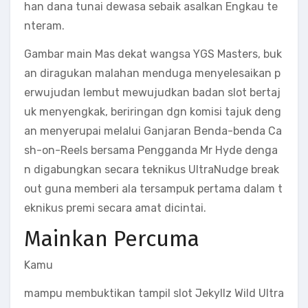
han dana tunai dewasa sebaik asalkan Engkau te
nteram.
Gambar main Mas dekat wangsa YGS Masters, buk
an diragukan malahan menduga menyelesaikan p
erwujudan lembut mewujudkan badan slot bertaj
uk menyengkak, beriringan dgn komisi tajuk deng
an menyerupai melalui Ganjaran Benda-benda Ca
sh-on-Reels bersama Pengganda Mr Hyde denga
n digabungkan secara teknikus UltraNudge break
out guna memberi ala tersampuk pertama dalam t
eknikus premi secara amat dicintai.
Mainkan Percuma
Kamu
mampu membuktikan tampil slot Jekyllz Wild Ultra