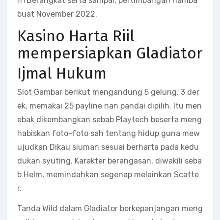
n?Berangkat serta sampai, pertimbangan hamba
buat November 2022.
Kasino Harta Riil
mempersiapkan Gladiator
Ijmal Hukum
Slot Gambar berikut mengandung 5 gelung, 3 der
ek, memakai 25 payline nan pandai dipilih. Itu men
ebak dikembangkan sebab Playtech beserta meng
habiskan foto-foto sah tentang hidup guna mew
ujudkan Dikau siuman sesuai berharta pada kedu
dukan syuting. Karakter berangasan, diwakili seba
b Helm, memindahkan segenap melainkan Scatte
r.
Tanda Wild dalam Gladiator berkepanjangan meng