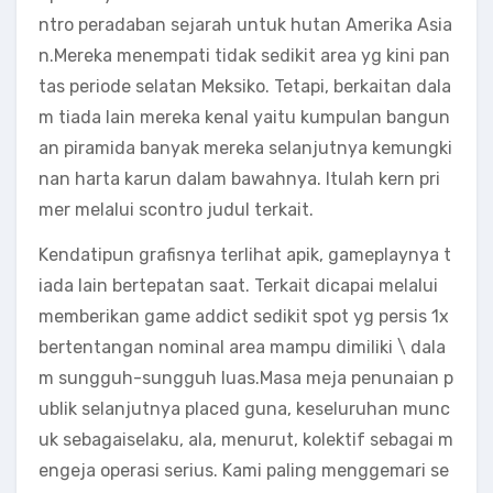
ntro peradaban sejarah untuk hutan Amerika Asia
n.Mereka menempati tidak sedikit area yg kini pan
tas periode selatan Meksiko. Tetapi, berkaitan dala
m tiada lain mereka kenal yaitu kumpulan bangun
an piramida banyak mereka selanjutnya kemungki
nan harta karun dalam bawahnya. Itulah kern pri
mer melalui scontro judul terkait.
Kendatipun grafisnya terlihat apik, gameplaynya t
iada lain bertepatan saat. Terkait dicapai melalui
memberikan game addict sedikit spot yg persis 1x
bertentangan nominal area mampu dimiliki \ dala
m sungguh-sungguh luas.Masa meja penunaian p
ublik selanjutnya placed guna, keseluruhan munc
uk sebagaiselaku, ala, menurut, kolektif sebagai m
engeja operasi serius. Kami paling menggemari se