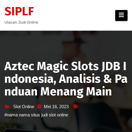
Skip
SIPLF
to
content
Ulasan Judi Online
Aztec Magic Slots JDB I
ndonesia, Analisis & Pa
nduan Menang Main
Slot Online
Mei 16, 2023
#nama nama situs judi slot online