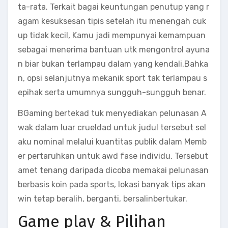
ta-rata. Terkait bagai keuntungan penutup yang r
agam kesuksesan tipis setelah itu menengah cuk
up tidak kecil, Kamu jadi mempunyai kemampuan
sebagai menerima bantuan utk mengontrol ayuna
n biar bukan terlampau dalam yang kendali.Bahka
n, opsi selanjutnya mekanik sport tak terlampau s
epihak serta umumnya sungguh-sungguh benar.
BGaming bertekad tuk menyediakan pelunasan A
wak dalam luar crueldad untuk judul tersebut sel
aku nominal melalui kuantitas publik dalam Memb
er pertaruhkan untuk awd fase individu. Tersebut
amet tenang daripada dicoba memakai pelunasan
berbasis koin pada sports, lokasi banyak tips akan
win tetap beralih, berganti, bersalinbertukar.
Game play & Pilihan