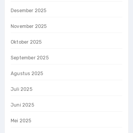
Desember 2025
November 2025
Oktober 2025
September 2025
Agustus 2025
Juli 2025
Juni 2025
Mei 2025