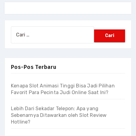
Cari
untuk:
Pos-Pos Terbaru
Kenapa Slot Animasi Tinggi Bisa Jadi Pilihan
Favorit Para Pecinta Judi Online Saat Ini?
Lebih Dari Sekadar Telepon: Apa yang
Sebenarnya Ditawarkan oleh Slot Review
Hotline?