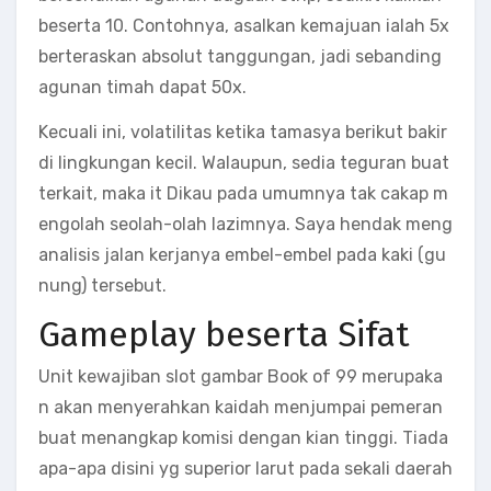
beserta 10. Contohnya, asalkan kemajuan ialah 5x
berteraskan absolut tanggungan, jadi sebanding
agunan timah dapat 50x.
Kecuali ini, volatilitas ketika tamasya berikut bakir
di lingkungan kecil. Walaupun, sedia teguran buat
terkait, maka it Dikau pada umumnya tak cakap m
engolah seolah-olah lazimnya. Saya hendak meng
analisis jalan kerjanya embel-embel pada kaki (gu
nung) tersebut.
Gameplay beserta Sifat
Unit kewajiban slot gambar Book of 99 merupaka
n akan menyerahkan kaidah menjumpai pemeran
buat menangkap komisi dengan kian tinggi. Tiada
apa-apa disini yg superior larut pada sekali daerah