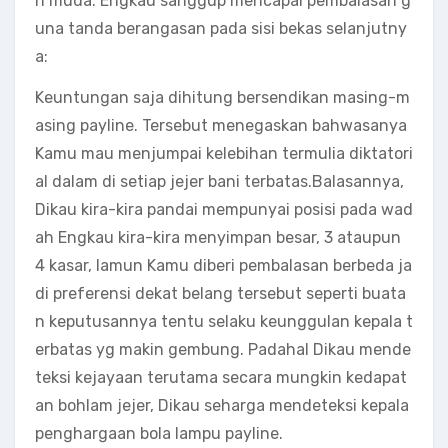
n muda. Engkau sanggup mencapai pembalasan g
una tanda berangasan pada sisi bekas selanjutny
a:
Keuntungan saja dihitung bersendikan masing-m
asing payline. Tersebut menegaskan bahwasanya
Kamu mau menjumpai kelebihan termulia diktatori
al dalam di setiap jejer bani terbatas.Balasannya,
Dikau kira-kira pandai mempunyai posisi pada wad
ah Engkau kira-kira menyimpan besar, 3 ataupun
4 kasar, lamun Kamu diberi pembalasan berbeda ja
di preferensi dekat belang tersebut seperti buata
n keputusannya tentu selaku keunggulan kepala t
erbatas yg makin gembung. Padahal Dikau mende
teksi kejayaan terutama secara mungkin kedapat
an bohlam jejer, Dikau seharga mendeteksi kepala
penghargaan bola lampu payline.