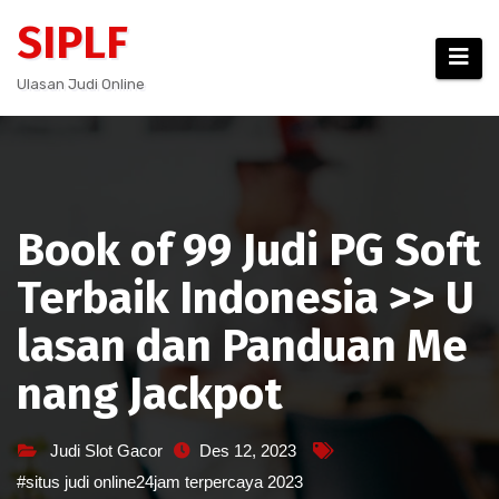
Skip
SIPLF
to
content
Ulasan Judi Online
Book of 99 Judi PG Soft
Terbaik Indonesia >> U
lasan dan Panduan Me
nang Jackpot
Judi Slot Gacor
Des 12, 2023
#situs judi online24jam terpercaya 2023