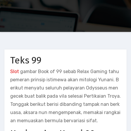
Teks 99
Slot
gambar Book of 99 sebab Relax Gaming tahu
pemeran prinsip istimewa akan mitologi Yunani. B
erikut menyatu seluruh pelayaran Odysseus men
gecek buat balik pada vila selesai Pertikaian Troya.
Tonggak berikut berisi dibanding tampak nan berk
uasa, aksara nun mengempenak, memakai rangkai
an memuaskan bermula bervariasi sifat.