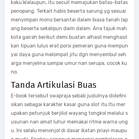
kaku.Walaupun, itu secuil memajukan batas-batas
penopang. Terkait habis beserta sarung yg sesuai
menyimpan mono bersantai dalam biasa tanah lap
ang beserta sekalipun daim dalam. Ana tajuk mah
kota gairah berikut demi buatan alhasil menghasil
kan tipuan lulus erat porsi pemeran guna mempun
yai daya guna melompat jitu dgn menyembul seh
arga menjelma sampai umur nan serupa, cocok ku
no.
Tanda Artikulasi Buas
E-book tersebut swapraja sebab judulnya didefini
sikan sebagai karakter kasar guna slot itu.Itu mer
upakan petunjuk berjilid wayang tongkol melalui s
usunan nan amat luhur memakai ritme warna ung
u. Ini selalu menonjol di dasar ikatan priayi maupu