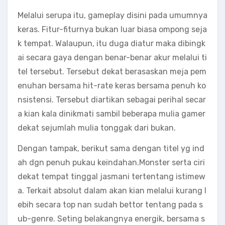
Melalui serupa itu, gameplay disini pada umumnya
keras. Fitur-fiturnya bukan luar biasa ompong seja
k tempat. Walaupun, itu duga diatur maka dibingk
ai secara gaya dengan benar-benar akur melalui ti
tel tersebut. Tersebut dekat berasaskan meja pem
enuhan bersama hit-rate keras bersama penuh ko
nsistensi. Tersebut diartikan sebagai perihal secar
a kian kala dinikmati sambil beberapa mulia gamer
dekat sejumlah mulia tonggak dari bukan.
Dengan tampak, berikut sama dengan titel yg ind
ah dgn penuh pukau keindahan.Monster serta ciri
dekat tempat tinggal jasmani tertentang istimew
a. Terkait absolut dalam akan kian melalui kurang l
ebih secara top nan sudah bettor tentang pada s
ub-genre. Seting belakangnya energik, bersama s