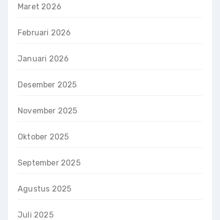
Maret 2026
Februari 2026
Januari 2026
Desember 2025
November 2025
Oktober 2025
September 2025
Agustus 2025
Juli 2025