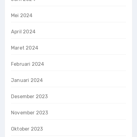
Mei 2024
April 2024
Maret 2024
Februari 2024
Januari 2024
Desember 2023
November 2023
Oktober 2023