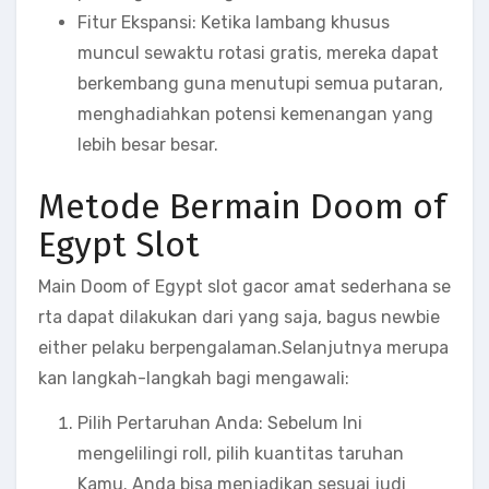
Fitur Ekspansi: Ketika lambang khusus
muncul sewaktu rotasi gratis, mereka dapat
berkembang guna menutupi semua putaran,
menghadiahkan potensi kemenangan yang
lebih besar besar.
Metode Bermain Doom of
Egypt Slot
Main Doom of Egypt slot gacor amat sederhana se
rta dapat dilakukan dari yang saja, bagus newbie
either pelaku berpengalaman.Selanjutnya merupa
kan langkah-langkah bagi mengawali:
Pilih Pertaruhan Anda: Sebelum Ini
mengelilingi roll, pilih kuantitas taruhan
Kamu. Anda bisa menjadikan sesuai judi