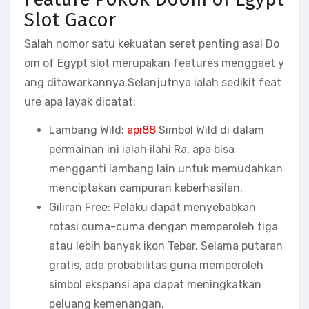
Slot Gacor
Salah nomor satu kekuatan seret penting asal Do
om of Egypt slot merupakan features menggaet y
ang ditawarkannya.Selanjutnya ialah sedikit feat
ure apa layak dicatat:
Lambang Wild:
api88
Simbol Wild di dalam
permainan ini ialah ilahi Ra, apa bisa
mengganti lambang lain untuk memudahkan
menciptakan campuran keberhasilan.
Giliran Free: Pelaku dapat menyebabkan
rotasi cuma-cuma dengan memperoleh tiga
atau lebih banyak ikon Tebar. Selama putaran
gratis, ada probabilitas guna memperoleh
simbol ekspansi apa dapat meningkatkan
peluang kemenangan.