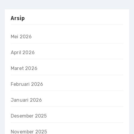
Arsip
Mei 2026
April 2026
Maret 2026
Februari 2026
Januari 2026
Desember 2025
November 2025