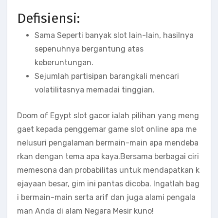
Defisiensi:
Sama Seperti banyak slot lain-lain, hasilnya
sepenuhnya bergantung atas
keberuntungan.
Sejumlah partisipan barangkali mencari
volatilitasnya memadai tinggian.
Doom of Egypt slot gacor ialah pilihan yang meng
gaet kepada penggemar game slot online apa me
nelusuri pengalaman bermain-main apa mendeba
rkan dengan tema apa kaya.Bersama berbagai ciri
memesona dan probabilitas untuk mendapatkan k
ejayaan besar, gim ini pantas dicoba. Ingatlah bag
i bermain-main serta arif dan juga alami pengala
man Anda di alam Negara Mesir kuno!