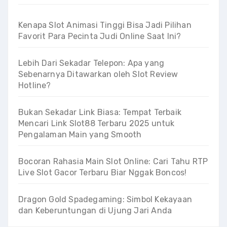
Kenapa Slot Animasi Tinggi Bisa Jadi Pilihan
Favorit Para Pecinta Judi Online Saat Ini?
Lebih Dari Sekadar Telepon: Apa yang
Sebenarnya Ditawarkan oleh Slot Review
Hotline?
Bukan Sekadar Link Biasa: Tempat Terbaik
Mencari Link Slot88 Terbaru 2025 untuk
Pengalaman Main yang Smooth
Bocoran Rahasia Main Slot Online: Cari Tahu RTP
Live Slot Gacor Terbaru Biar Nggak Boncos!
Dragon Gold Spadegaming: Simbol Kekayaan
dan Keberuntungan di Ujung Jari Anda