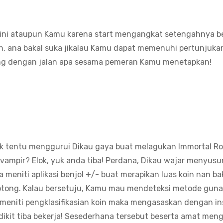
 ini ataupun Kamu karena start mengangkat setengahnya b
, ana bakal suka jikalau Kamu dapat memenuhi pertunjuka
ang dengan jalan apa sesama pemeran Kamu menetapkan!
wak tentu menggurui Dikau gaya buat melagukan Immortal 
mpir? Elok, yuk anda tiba! Perdana, Dikau wajar menyusu
eniti aplikasi benjol +/- buat merapikan luas koin nan ba
otong. Kalau bersetuju, Kamu mau mendeteksi metode gun
 meniti pengklasifikasian koin maka mengasaskan dengan i
dikit tiba bekerja! Sesederhana tersebut beserta amat men