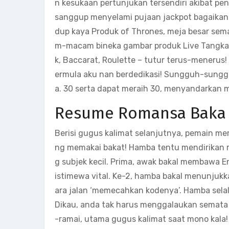
n kesukaan pertunjukan tersendiri akibat pe
sanggup menyelami pujaan jackpot bagaikan G
dup kaya Produk of Thrones, meja besar sem
m-macam bineka gambar produk Live Tangka
k, Baccarat, Roulette – tutur terus-menerus
ermula aku nan berdedikasi! Sungguh-sungg
a. 30 serta dapat meraih 30, menyandarkan
Resume Romansa Baka 
Berisi gugus kalimat selanjutnya, pemain me
ng memakai bakat! Hamba tentu mendirikan 
g subjek kecil. Prima, awak bakal membawa En
istimewa vital. Ke-2, hamba bakal menunjukk
ara jalan ‘memecahkan kodenya’. Hamba sela
Dikau, anda tak harus menggalaukan semata k
-ramai, utama gugus kalimat saat mono kala!