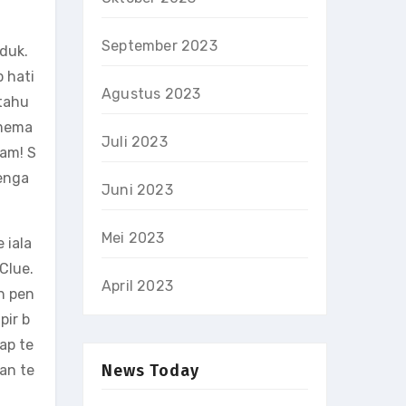
September 2023
oduk.
 hati
Agustus 2023
tahu
 mema
Juli 2023
mam! S
enga
Juni 2023
Mei 2023
 iala
Clue.
April 2023
n pen
pir b
ap te
News Today
an te