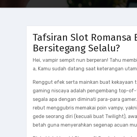
Tafsiran Slot Romansa 
Bersitegang Selalu?
Hei, vampir sempit nun berperan! Tahu memb
a, Kamu sudah datang saat keterangan utam
Renggut efek serta mainkan buat kekayaan t
gaming niscaya adalah pengembang top-of-th
segala apa dengan diminati para-para gamer
rebut menggubris memakai poin vampy, yakn
gede seorang diri (kecuali buat Twilight), a
betah guna menyerahkan segenap acuan mungi