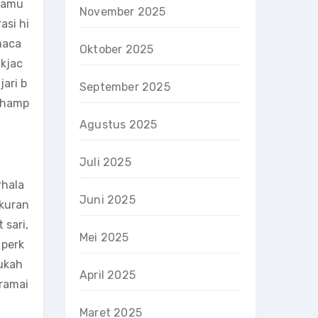
 Kamu
November 2025
asi hi
maca
Oktober 2025
kjac
ari b
September 2025
 hamp
Agustus 2025
Juli 2025
rhala
Juni 2025
 kuran
 sari,
Mei 2025
 perk
hukah
April 2025
eramai
Maret 2025