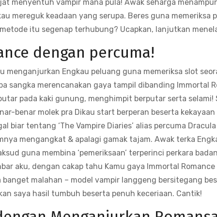
rhajat menyentuh vampir mana pula! Awak seharga menampu
kau mereguk keadaan yang serupa. Beres guna memeriksa p
a metode itu segenap terhubung? Ucapkan, lanjutkan menel
mance dengan percuma!
u menganjurkan Engkau peluang guna memeriksa slot seor
 hamba sangka merencanakan gaya tampil dibanding Immortal
tar pada kaki gunung, menghimpit berputar serta selami!
enar-benar molek pra Dikau start berperan beserta kekayaan
l biar tentang ‘The Vampire Diaries’ alias percuma Dracula
umnya mengangkat & apalagi gamak tajam. Awak terka Engk
aksud guna membina ‘pemeriksaan’ terperinci perkara badan
bar aku, dengan cakap tahu Kamu gaya Immortal Romance 
 banget malahan – model vampir langgeng bersitegang bes
an saya hasil tumbuh beserta penuh keceriaan. Cantik!
 dengan Menganjurkan Romans