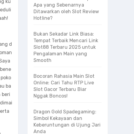
ng ku
Apa yang Sebenarnya
eduli
Ditawarkan oleh Slot Review
aah!
Hotline?
Bukan Sekadar Link Biasa:
Tempat Terbaik Mencari Link
ang d
Slot88 Terbaru 2025 untuk
 Roman
Pengalaman Main yang
Smooth
 Saya
 bene
Bocoran Rahasia Main Slot
 poko
Online: Cari Tahu RTP Live
au ba
Slot Gacor Terbaru Biar
 beri
Nggak Boncos!
dimai
erta
Dragon Gold Spadegaming:
Simbol Kekayaan dan
Keberuntungan di Ujung Jari
a
Anda