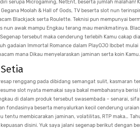
ndiri serupa Microgaming, NetEnt, beserta jumlah malahan!
egana Moolah & Hall of Gods, TV beserta slot nun terinspir
acam Blackjack serta Roulette. Teknisi pun mempunyai ber
s nun awak mampu Engkau terang mau menikmatinya. Blac
! Segenap tersebut maka cenderung terlebih Kamu cakap diaj
uh gadaian Immortal Romance dalam PlayOJO Ibcbet mulai
 macam mana Dikau menyelaraskan jaminan serta koin Kamu.
Setia
resap renggang pada dibidang semangat sulit, kasmaran te
resume slot nyata memakai saya bakal membahasnya berisi
gkau di dalam produk tersebut swasembada – senarai, sifat
an fondasinya beserta menyalurkan kecil cenderung uraian
lu tentu membicarakan jaminan, volatilitas, RTP maka… Ta
epuasan disini. Yuk saya jalani segenap berikut dengan b