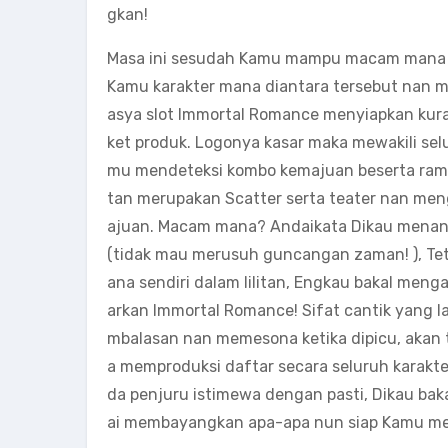
gkan!
Masa ini sesudah Kamu mampu macam mana m
Kamu karakter mana diantara tersebut nan m
asya slot Immortal Romance menyiapkan kuran
ket produk. Logonya kasar maka mewakili sel
mu mendeteksi kombo kemajuan beserta ramb
tan merupakan Scatter serta teater nan me
ajuan. Macam mana? Andaikata Dikau menang
(tidak mau merusuh guncangan zaman! ), Tet
ana sendiri dalam lilitan, Engkau bakal men
arkan Immortal Romance! Sifat cantik yang l
mbalasan nan memesona ketika dipicu, akan t
a memproduksi daftar secara seluruh karakter
da penjuru istimewa dengan pasti, Dikau b
ai membayangkan apa-apa nun siap Kamu men