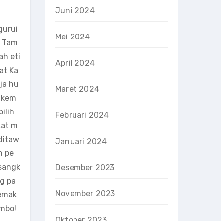
Juni 2024
gurui
Mei 2024
. Tam
ah eti
April 2024
at Ka
ja hu
Maret 2024
 kem
ilih
Februari 2024
kat m
ditaw
Januari 2024
h pe
 sangk
Desember 2023
ng pa
November 2023
memak
ombo!
Oktober 2023