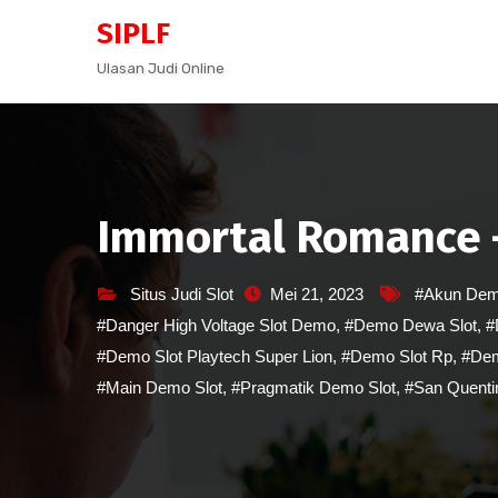
Skip
SIPLF
to
Ulasan Judi Online
content
Immortal Romance –
Situs Judi Slot
Mei 21, 2023
#Akun Dem
#Danger High Voltage Slot Demo
,
#Demo Dewa Slot
,
#
#Demo Slot Playtech Super Lion
,
#Demo Slot Rp
,
#Dem
#Main Demo Slot
,
#Pragmatik Demo Slot
,
#San Quenti