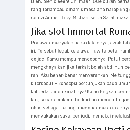
Bleh, bleh bleeeh! Oh, maaf! Gue bukan be
rang terlampau dinamis maka ana harap Eng
cerita Amber, Troy, Michael serta Sarah mak
Jika slot Immortal Ro
Pra awak menyelap pada dalamnya, awak tah
iri. Tersebut legal, kelelawar juwita beta,
ce jadi Kamu mampu mencobanya! Patut berpu
mengkhayalkan jika terkait boleh abdi nun b
ran. Aku benar-benar menyarankan! Me tungga
k tersebut – konsepsi pertunjukan pada um
kal terlalu menikmatinya! Kalau Engkau berm
kut, secara makmur berkorban memandu gam
nkan sebagai terang. menebak melakukannya
menyukakan saya, penjudi, memakai melulusk
Kasino Kekayaan Pasti