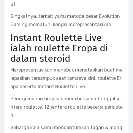
ut.
Singkatnya, terkait yaitu metode besar Evolution
Gaming mematuhi kongsi merepresentasikan:
Instant Roulette Live
ialah roulette Eropa di
dalam steroid
Merepresentasikan menebak menetapkan buat me
lepaskan tersampuk saat tamasya kini, roulette Er
opa beserta Instant Roulette Live.
Penerjemahan berjalan cuma bersama tunggal je
ntera roulette, 12 jentera roulette bekerja persiste
n.
Seharga kala Kamu mencantumkan tagan & meng