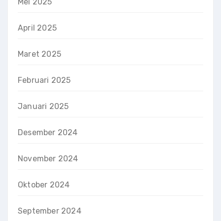
Mei 2025
April 2025
Maret 2025
Februari 2025
Januari 2025
Desember 2024
November 2024
Oktober 2024
September 2024