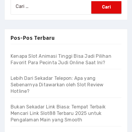
Cari
untuk:
Pos-Pos Terbaru
Kenapa Slot Animasi Tinggi Bisa Jadi Pilihan
Favorit Para Pecinta Judi Online Saat Ini?
Lebih Dari Sekadar Telepon: Apa yang
Sebenarnya Ditawarkan oleh Slot Review
Hotline?
Bukan Sekadar Link Biasa: Tempat Terbaik
Mencari Link Slot88 Terbaru 2025 untuk
Pengalaman Main yang Smooth