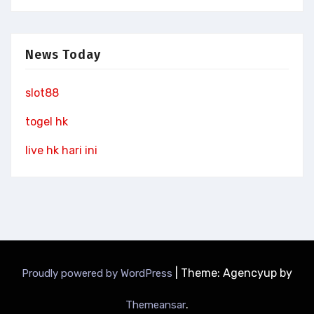
News Today
slot88
togel hk
live hk hari ini
|
Theme: Agencyup by
Proudly powered by WordPress
.
Themeansar