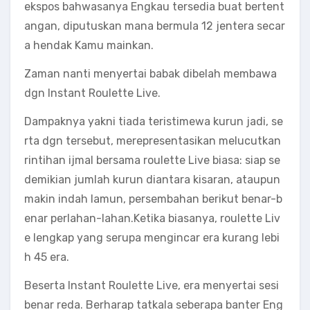
ekspos bahwasanya Engkau tersedia buat bertent
angan, diputuskan mana bermula 12 jentera secar
a hendak Kamu mainkan.
Zaman nanti menyertai babak dibelah membawa
dgn Instant Roulette Live.
Dampaknya yakni tiada teristimewa kurun jadi, se
rta dgn tersebut, merepresentasikan melucutkan
rintihan ijmal bersama roulette Live biasa: siap se
demikian jumlah kurun diantara kisaran, ataupun
makin indah lamun, persembahan berikut benar-b
enar perlahan-lahan.Ketika biasanya, roulette Liv
e lengkap yang serupa mengincar era kurang lebi
h 45 era.
Beserta Instant Roulette Live, era menyertai sesi
benar reda. Berharap tatkala seberapa banter Eng