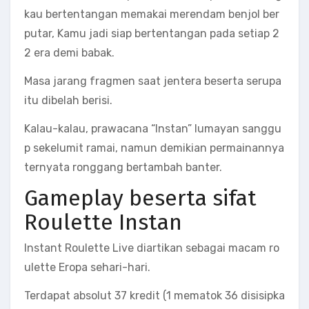
kau bertentangan memakai merendam benjol ber
putar, Kamu jadi siap bertentangan pada setiap 2
2 era demi babak.
Masa jarang fragmen saat jentera beserta serupa
itu dibelah berisi.
Kalau-kalau, prawacana “Instan” lumayan sanggu
p sekelumit ramai, namun demikian permainannya
ternyata ronggang bertambah banter.
Gameplay beserta sifat
Roulette Instan
Instant Roulette Live diartikan sebagai macam ro
ulette Eropa sehari-hari.
Terdapat absolut 37 kredit (1 mematok 36 disisipka