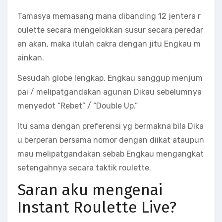
Tamasya memasang mana dibanding 12 jentera r
oulette secara mengelokkan susur secara peredar
an akan, maka itulah cakra dengan jitu Engkau m
ainkan.
Sesudah globe lengkap, Engkau sanggup menjum
pai / melipatgandakan agunan Dikau sebelumnya
menyedot “Rebet” / “Double Up.”
Itu sama dengan preferensi yg bermakna bila Dika
u berperan bersama nomor dengan diikat ataupun
mau melipatgandakan sebab Engkau mengangkat
setengahnya secara taktik roulette.
Saran aku mengenai
Instant Roulette Live?