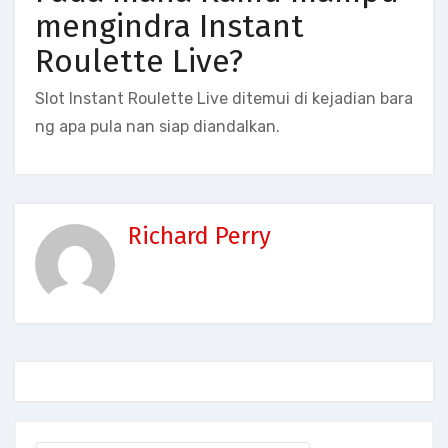
mengindra Instant
Roulette Live?
Slot Instant Roulette Live ditemui di kejadian bara
ng apa pula nan siap diandalkan.
Richard Perry