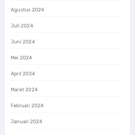
Agustus 2024
Juli 2024
Juni 2024
Mei 2024
April 2024
Maret 2024
Februari 2024
Januari 2024