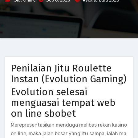
Penilaian Jitu Roulette
Instan (Evolution Gaming)
Evolution selesai
menguasai tempat web
on line sbobet
Merepresentasikan menduga melibas rekan kasino
on line, maka jalan besar yang itu sampai ialah ma