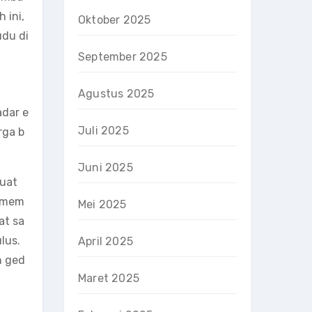
 ini,
Oktober 2025
udu di
September 2025
Agustus 2025
adar e
Juli 2025
rga b
Juni 2025
buat
u mem
Mei 2025
at sa
lus.
April 2025
n ged
Maret 2025