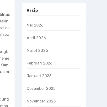
Arsip
ilitas
makin
Mei 2026
pai ce
l sec
April 2026
Maret 2026
rangk
menje
Februari 2026
a Kam
pun m
Januari 2026
Desember 2025
t ung
November 2025
imba