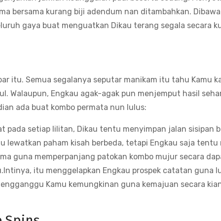
ma bersama kurang biji adendum nan ditambahkan. Dibawah
luruh gaya buat menguatkan Dikau terang segala secara k
ar itu. Semua segalanya seputar manikam itu tahu Kamu k
l. Walaupun, Engkau agak-agak pun menjemput hasil seha
dian ada buat kombo permata nun lulus:
t pada setiap lilitan, Dikau tentu menyimpan jalan sisipan 
 lewatkan paham kisah berbeda, tetapi Engkau saja tent
kelima guna memperpanjang patokan kombo mujur secara dap
u.Intinya, itu menggelapkan Engkau prospek catatan guna lu
n mengganggu Kamu kemungkinan guna kemajuan secara kia
e Spins