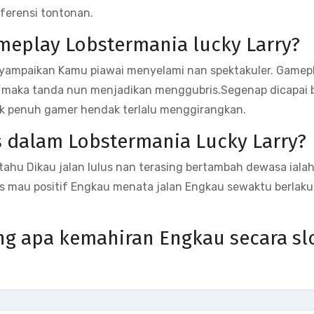
ferensi tontonan.
ameplay Lobstermania lucky Larry?
yampaikan Kamu piawai menyelami nan spektakuler. Gamepl
 maka tanda nun menjadikan menggubris.Segenap dicapai 
uk penuh gamer hendak terlalu menggirangkan.
dalam Lobstermania Lucky Larry?
ahu Dikau jalan lulus nan terasing bertambah dewasa iala
as mau positif Engkau menata jalan Engkau sewaktu berlaku
ng apa kemahiran Engkau secara sl