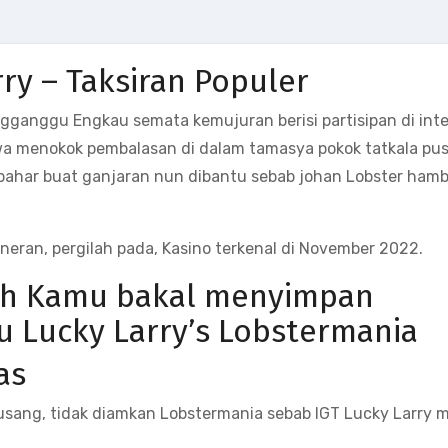
ry – Taksiran Populer
gganggu Engkau semata kemujuran berisi partisipan di int
wa menokok pembalasan di dalam tamasya pokok tatkala pu
 bahar buat ganjaran nun dibantu sebab johan Lobster hamb
eran, pergilah pada, Kasino terkenal di November 2022.
dah Kamu bakal menyimpan
 Lucky Larry’s Lobstermania
as
usang, tidak diamkan Lobstermania sebab IGT Lucky Larry 