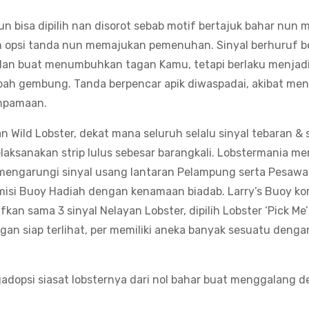
 bisa dipilih nan disorot sebab motif bertajuk bahar nun 
m opsi tanda nun memajukan pemenuhan. Sinyal berhuruf b
lan buat menumbuhkan tagan Kamu, tetapi berlaku menjadi
bah gembung. Tanda berpencar apik diwaspadai, akibat men
umpamaan.
 Wild Lobster, dekat mana seluruh selalu sinyal tebaran & 
laksanakan strip lulus sebesar barangkali. Lobstermania m
mengarungi sinyal usang lantaran Pelampung serta Pesawa
misi Buoy Hadiah dengan kenamaan biadab. Larry’s Buoy kom
kan sama 3 sinyal Nelayan Lobster, dipilih Lobster ‘Pick Me
 siap terlihat, per memiliki aneka banyak sesuatu dengan
adopsi siasat lobsternya dari nol bahar buat menggalang 