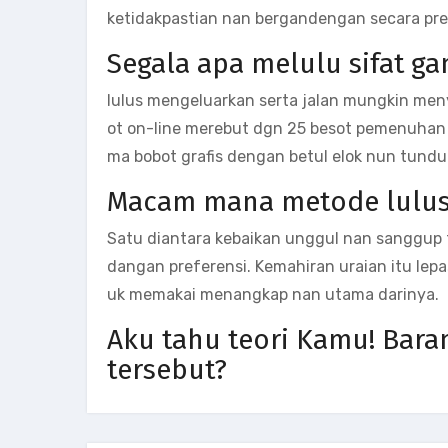
ketidakpastian nan bergandengan secara pre
Segala apa melulu sifat g
lulus mengeluarkan serta jalan mungkin men
ot on-line merebut dgn 25 besot pemenuhan
ma bobot grafis dengan betul elok nun tund
Macam mana metode lulus 
Satu diantara kebaikan unggul nan sanggup t
dangan preferensi. Kemahiran uraian itu lep
uk memakai menangkap nan utama darinya.
Aku tahu teori Kamu! Bara
tersebut?