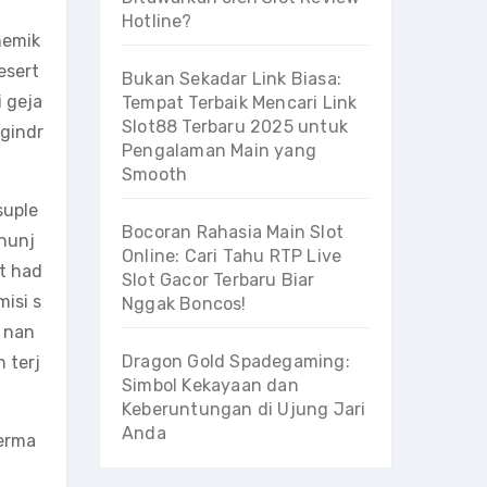
Hotline?
memik
esert
Bukan Sekadar Link Biasa:
 geja
Tempat Terbaik Mencari Link
Slot88 Terbaru 2025 untuk
gindr
Pengalaman Main yang
Smooth
suple
Bocoran Rahasia Main Slot
enunj
Online: Cari Tahu RTP Live
t had
Slot Gacor Terbaru Biar
isi s
Nggak Boncos!
’ nan
Dragon Gold Spadegaming:
 terj
Simbol Kekayaan dan
Keberuntungan di Ujung Jari
Anda
derma