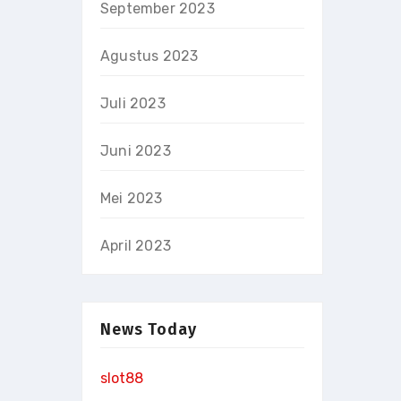
September 2023
Agustus 2023
Juli 2023
Juni 2023
Mei 2023
April 2023
News Today
slot88