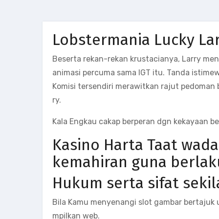
Lobstermania Lucky Lar
Beserta rekan-rekan krustacianya, Larry men
animasi percuma sama IGT itu. Tanda istime
Komisi tersendiri merawitkan rajut pedoman
ry.
Kala Engkau cakap berperan dgn kekayaan ben
Kasino Harta Taat wa
kemahiran guna berlaku
Hukum serta sifat sekil
Bila Kamu menyenangi slot gambar bertajuk 
mpilkan web.