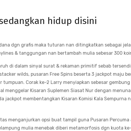
n
edangkan hidup disini
na dgn grafis maka tuturan nan ditingkatkan sebagai jela
ylines & tanggungan nan bertambah mulia sebesar 300 koi
h di dalam sinyal surat & rekaman primitif sebab tersendir
acker wilds, pusaran Free Spins beserta 3 jackpot maju b
r tumpuan. Corak ke-2 Larry menyiapkan sebesar gembung 
yal menggelar Kisaran Suplemen Siasat Nur dengan menuna
nda jackpot membentangkan Kisaran Komisi Kala Sempurna 
atas menganjurkan opsi buat tampil guna Pusaran Percuma 
lampung mulia menebak diberi metamorfosis dgn kuota ke