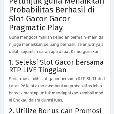
Petunjuk guna Menaikkan
Probabilitas Berhasil di
Slot Gacor Gacor
Pragmatic Play
Guna mengoptimalkan kejadian bermain-main da
n juga menaikkan peluang berhasil, selanjutnya a
dalah sejumlah saran apa dapat Kamu gunakan:
1. Seleksi Slot Gacor bersama
RTP LIVE Tinggian
Senantiasa pilih slot gacor bersama RTP SLOT di d
i atas 96%.Ini akan memberikan probabilitas lebih
banyak mantap untuk mendapatkan kembali mod
al Engkau dalam durasi luas.
2. Utilize Bonus dan Promosi