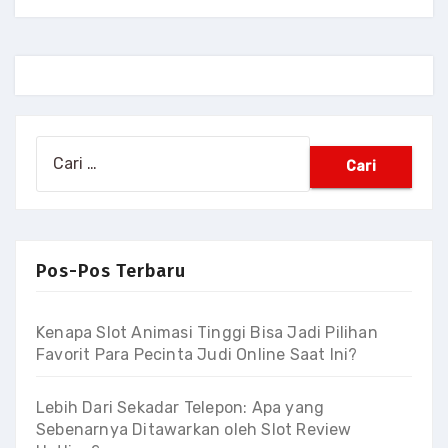
Cari
untuk:
Pos-Pos Terbaru
Kenapa Slot Animasi Tinggi Bisa Jadi Pilihan
Favorit Para Pecinta Judi Online Saat Ini?
Lebih Dari Sekadar Telepon: Apa yang
Sebenarnya Ditawarkan oleh Slot Review