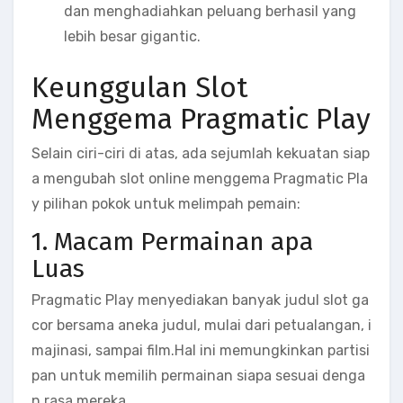
dan menghadiahkan peluang berhasil yang
lebih besar gigantic.
Keunggulan Slot
Menggema Pragmatic Play
Selain ciri-ciri di atas, ada sejumlah kekuatan siap
a mengubah slot online menggema Pragmatic Pla
y pilihan pokok untuk melimpah pemain:
1. Macam Permainan apa
Luas
Pragmatic Play menyediakan banyak judul slot ga
cor bersama aneka judul, mulai dari petualangan, i
majinasi, sampai film.Hal ini memungkinkan partisi
pan untuk memilih permainan siapa sesuai denga
n rasa mereka.