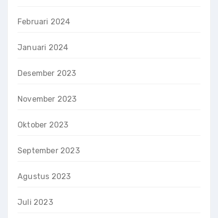
Februari 2024
Januari 2024
Desember 2023
November 2023
Oktober 2023
September 2023
Agustus 2023
Juli 2023