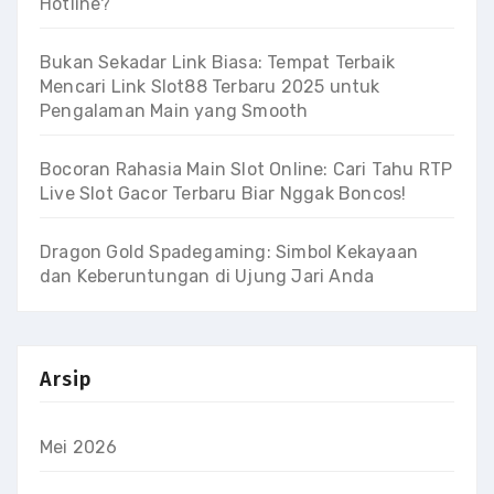
Hotline?
Bukan Sekadar Link Biasa: Tempat Terbaik
Mencari Link Slot88 Terbaru 2025 untuk
Pengalaman Main yang Smooth
Bocoran Rahasia Main Slot Online: Cari Tahu RTP
Live Slot Gacor Terbaru Biar Nggak Boncos!
Dragon Gold Spadegaming: Simbol Kekayaan
dan Keberuntungan di Ujung Jari Anda
Arsip
Mei 2026