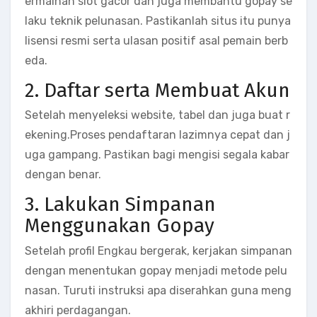
ermainan slot gacor dan juga membantu gopay se
laku teknik pelunasan. Pastikanlah situs itu punya
lisensi resmi serta ulasan positif asal pemain berb
eda.
2. Daftar serta Membuat Akun
Setelah menyeleksi website, tabel dan juga buat r
ekening.Proses pendaftaran lazimnya cepat dan j
uga gampang. Pastikan bagi mengisi segala kabar
dengan benar.
3. Lakukan Simpanan
Menggunakan Gopay
Setelah profil Engkau bergerak, kerjakan simpanan
dengan menentukan gopay menjadi metode pelu
nasan. Turuti instruksi apa diserahkan guna meng
akhiri perdagangan.