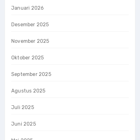
Januari 2026
Desember 2025
November 2025
Oktober 2025
September 2025
Agustus 2025
Juli 2025
Juni 2025