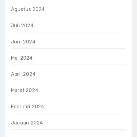
Agustus 2024
Juli 2024
Juni 2024
Mei 2024
April 2024
Maret 2024
Februari 2024
Januari 2024