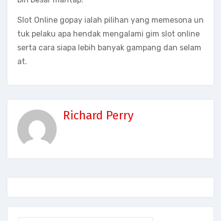
Slot Online gopay ialah pilihan yang memesona un
tuk pelaku apa hendak mengalami gim slot online
serta cara siapa lebih banyak gampang dan selam
at.
Richard Perry