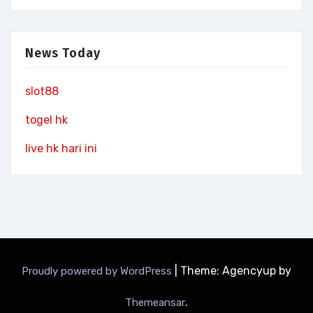
News Today
slot88
togel hk
live hk hari ini
|
Theme: Agencyup by
Proudly powered by WordPress
.
Themeansar