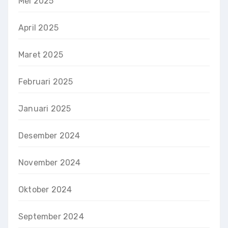
Mei 2025
April 2025
Maret 2025
Februari 2025
Januari 2025
Desember 2024
November 2024
Oktober 2024
September 2024