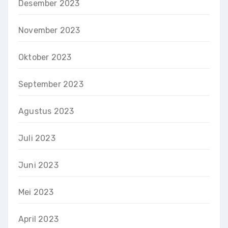
Desember 2023
November 2023
Oktober 2023
September 2023
Agustus 2023
Juli 2023
Juni 2023
Mei 2023
April 2023