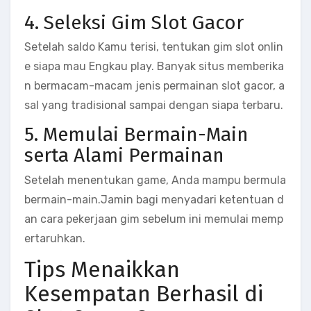
4. Seleksi Gim Slot Gacor
Setelah saldo Kamu terisi, tentukan gim slot onlin
e siapa mau Engkau play. Banyak situs memberika
n bermacam-macam jenis permainan slot gacor, a
sal yang tradisional sampai dengan siapa terbaru.
5. Memulai Bermain-Main
serta Alami Permainan
Setelah menentukan game, Anda mampu bermula
bermain-main.Jamin bagi menyadari ketentuan d
an cara pekerjaan gim sebelum ini memulai memp
ertaruhkan.
Tips Menaikkan
Kesempatan Berhasil di