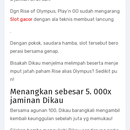
Dgn Rise of Olympus, Play’n GO sudah mengarang
Slot gacor
dengan ala teknis membuat lancung
.
Dengan pokok, saudara hamba, slot tersebut bero
perasi bersama genap.
Bisakah Dikau menjelma melimpah beserta menje
mput jatah paham Rise alias Olympus? Sedikit pu
n!
Menangkan sebesar 5. 000x
jaminan Dikau
Bersama agunan 100, Dikau barangkali mengambil
kembali keunggulan sebelah juta yg memukau!