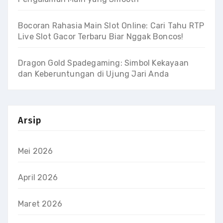
Bocoran Rahasia Main Slot Online: Cari Tahu RTP
Live Slot Gacor Terbaru Biar Nggak Boncos!
Dragon Gold Spadegaming: Simbol Kekayaan
dan Keberuntungan di Ujung Jari Anda
Arsip
Mei 2026
April 2026
Maret 2026