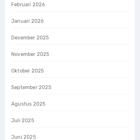
Februari 2026
Januari 2026
Desember 2025
November 2025
Oktober 2025
September 2025
Agustus 2025
Juli 2025
Juni 2025