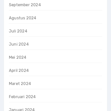
September 2024
Agustus 2024
Juli 2024
Juni 2024
Mei 2024
April 2024
Maret 2024
Februari 2024
Januari 2024