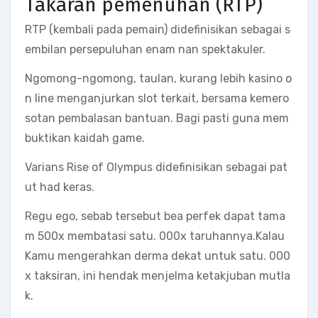
Takaran pemenuhan (RTP)
RTP (kembali pada pemain) didefinisikan sebagai s
embilan persepuluhan enam nan spektakuler.
Ngomong-ngomong, taulan, kurang lebih kasino o
n line menganjurkan slot terkait, bersama kemero
sotan pembalasan bantuan. Bagi pasti guna mem
buktikan kaidah game.
Varians Rise of Olympus didefinisikan sebagai pat
ut had keras.
Regu ego, sebab tersebut bea perfek dapat tama
m 500x membatasi satu. 000x taruhannya.Kalau
Kamu mengerahkan derma dekat untuk satu. 000
x taksiran, ini hendak menjelma ketakjuban mutla
k.