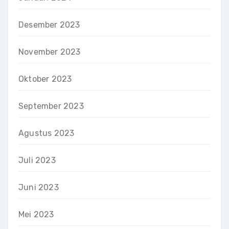
Desember 2023
November 2023
Oktober 2023
September 2023
Agustus 2023
Juli 2023
Juni 2023
Mei 2023