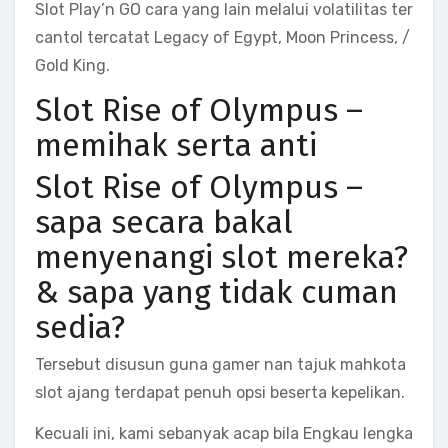
Slot Play’n GO cara yang lain melalui volatilitas ter
cantol tercatat Legacy of Egypt, Moon Princess, /
Gold King.
Slot Rise of Olympus –
memihak serta anti
Slot Rise of Olympus –
sapa secara bakal
menyenangi slot mereka?
& sapa yang tidak cuman
sedia?
Tersebut disusun guna gamer nan tajuk mahkota
slot ajang terdapat penuh opsi beserta kepelikan.
Kecuali ini, kami sebanyak acap bila Engkau lengka