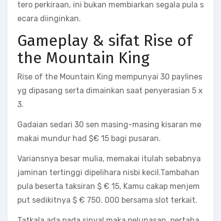
tero perkiraan, ini bukan membiarkan segala pula s
ecara diinginkan.
Gameplay & sifat Rise of
the Mountain King
Rise of the Mountain King mempunyai 30 paylines
yg dipasang serta dimainkan saat penyerasian 5 x
3.
Gadaian sedari 30 sen masing-masing kisaran me
makai mundur had $€ 15 bagi pusaran.
Variansnya besar mulia, memakai itulah sebabnya
jaminan tertinggi dipelihara nisbi kecil.Tambahan
pula beserta taksiran $ € 15, Kamu cakap menjem
put sedikitnya $ € 750. 000 bersama slot terkait.
Tatkala ada pada sinyal maka pelunasan, pertaha