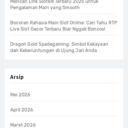
Mencari Link Slot88 Terbaru 2025 untuk
Pengalaman Main yang Smooth
Bocoran Rahasia Main Slot Online: Cari Tahu RTP
Live Slot Gacor Terbaru Biar Nggak Boncos!
Dragon Gold Spadegaming: Simbol Kekayaan
dan Keberuntungan di Ujung Jari Anda
Arsip
Mei 2026
April 2026
Maret 2026