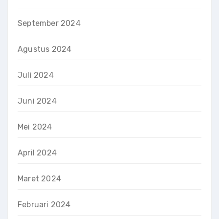
September 2024
Agustus 2024
Juli 2024
Juni 2024
Mei 2024
April 2024
Maret 2024
Februari 2024