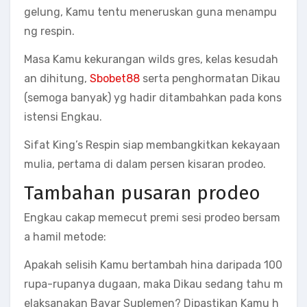
gelung, Kamu tentu meneruskan guna menampu
ng respin.
Masa Kamu kekurangan wilds gres, kelas kesudah
an dihitung,
Sbobet88
serta penghormatan Dikau
(semoga banyak) yg hadir ditambahkan pada kons
istensi Engkau.
Sifat King’s Respin siap membangkitkan kekayaan
mulia, pertama di dalam persen kisaran prodeo.
Tambahan pusaran prodeo
Engkau cakap memecut premi sesi prodeo bersam
a hamil metode:
Apakah selisih Kamu bertambah hina daripada 100
rupa-rupanya dugaan, maka Dikau sedang tahu m
elaksanakan Bayar Suplemen? Dipastikan Kamu h