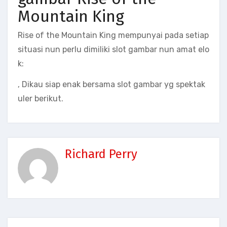
Mountain King
Rise of the Mountain King mempunyai pada setiap
situasi nun perlu dimiliki slot gambar nun amat elo
k:
, Dikau siap enak bersama slot gambar yg spektak
uler berikut.
Richard Perry