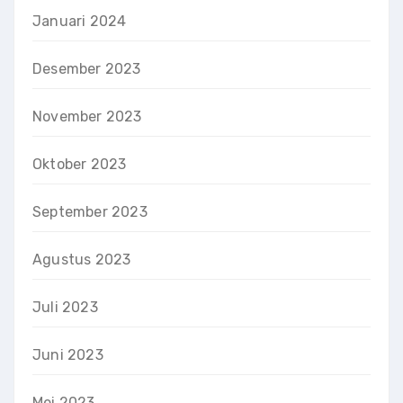
Januari 2024
Desember 2023
November 2023
Oktober 2023
September 2023
Agustus 2023
Juli 2023
Juni 2023
Mei 2023