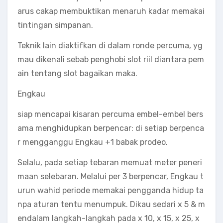
arus cakap membuktikan menaruh kadar memakai
tintingan simpanan.
Teknik lain diaktifkan di dalam ronde percuma, yg
mau dikenali sebab penghobi slot riil diantara pem
ain tentang slot bagaikan maka.
Engkau
siap mencapai kisaran percuma embel-embel bers
ama menghidupkan berpencar: di setiap berpenca
r mengganggu Engkau +1 babak prodeo.
Selalu, pada setiap tebaran memuat meter peneri
maan selebaran. Melalui per 3 berpencar, Engkau t
urun wahid periode memakai pengganda hidup ta
npa aturan tentu menumpuk. Dikau sedari x 5 & m
endalam langkah-langkah pada x 10, x 15, x 25, x