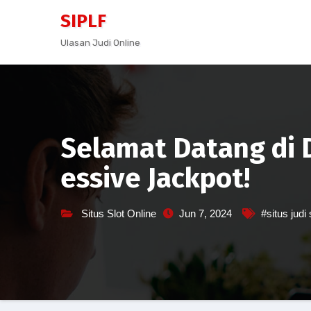
Skip
SIPLF
to
Ulasan Judi Online
content
Selamat Datang di D
essive Jackpot!
Situs Slot Online
Jun 7, 2024
#situs judi 