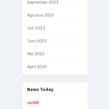
September 2023
Agustus 2023
Juli 2023
Juni 2023
Mei 2023
April 2023
News Today
slot88