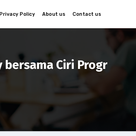
Privacy Policy
About us
Contact us
 bersama Ciri Progr