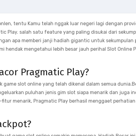
len, tentu Kamu telah nggak luar negeri lagi dengan provi
tic Play. salah satu feature yang paling disukai dari sekum
ngan apa memberi janji hadiah gigantic untuk sekumpulan
i hendak mengetahui lebih besar jauh perihal Slot Online
acor Pragmatic Play?
ok game slot online yang telah dikenal dalam semua dunia.Be
geluarkan puluhan jenis gim slot siapa menarik dan juga in
r-fitur menarik, Pragmatic Play berhasil menggaet perhatian
ackpot?
buat game slot online semakin memesona. Hadiah Besar in