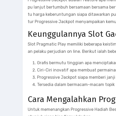
pu lanjut bertumbuh bersamaan bersama ber
tu harga keberuntungan siapa ditawarkan pu
tur Progressive Jackpot menyampaikan kemu
Keunggulannya Slot Gac
Slot Pragmatic Play memiliki beberapa keis
an pelaku perjudian on line. Berikut ialah be
Grafis bermutu tinggian apa menciptak
Ciri-Ciri inovatif apa membuat permai
Progressive Jackpot siapa memberi janj
Tersedia dalam bermacam-macam topik 
Cara Mengalahkan Prog
Untuk memenangkan Progressive Hadiah Besar