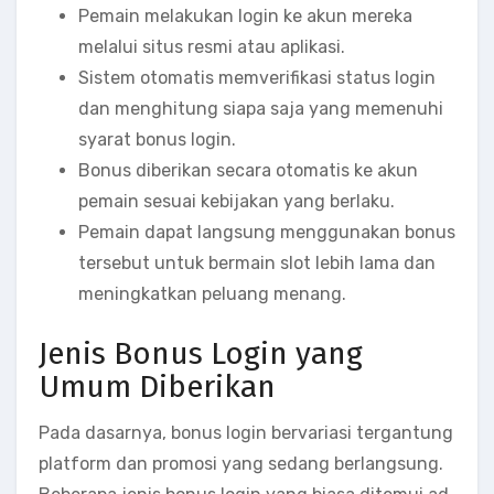
Pemain melakukan login ke akun mereka
melalui situs resmi atau aplikasi.
Sistem otomatis memverifikasi status login
dan menghitung siapa saja yang memenuhi
syarat bonus login.
Bonus diberikan secara otomatis ke akun
pemain sesuai kebijakan yang berlaku.
Pemain dapat langsung menggunakan bonus
tersebut untuk bermain slot lebih lama dan
meningkatkan peluang menang.
Jenis Bonus Login yang
Umum Diberikan
Pada dasarnya, bonus login bervariasi tergantung
platform dan promosi yang sedang berlangsung.