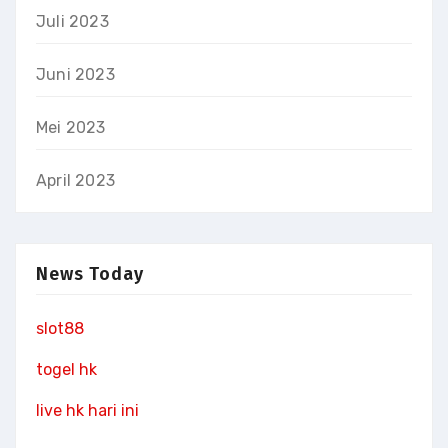
Juli 2023
Juni 2023
Mei 2023
April 2023
News Today
slot88
togel hk
live hk hari ini