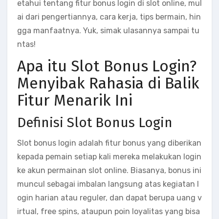
etahui tentang fitur bonus login di slot online, mul
ai dari pengertiannya, cara kerja, tips bermain, hin
gga manfaatnya. Yuk, simak ulasannya sampai tu
ntas!
Apa itu Slot Bonus Login?
Menyibak Rahasia di Balik
Fitur Menarik Ini
Definisi Slot Bonus Login
Slot bonus login adalah fitur bonus yang diberikan
kepada pemain setiap kali mereka melakukan login
ke akun permainan slot online. Biasanya, bonus ini
muncul sebagai imbalan langsung atas kegiatan l
ogin harian atau reguler, dan dapat berupa uang v
irtual, free spins, ataupun poin loyalitas yang bisa