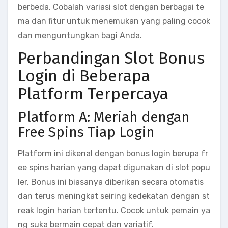
berbeda. Cobalah variasi slot dengan berbagai te
ma dan fitur untuk menemukan yang paling cocok
dan menguntungkan bagi Anda.
Perbandingan Slot Bonus
Login di Beberapa
Platform Terpercaya
Platform A: Meriah dengan
Free Spins Tiap Login
Platform ini dikenal dengan bonus login berupa fr
ee spins harian yang dapat digunakan di slot popu
ler. Bonus ini biasanya diberikan secara otomatis
dan terus meningkat seiring kedekatan dengan st
reak login harian tertentu. Cocok untuk pemain ya
ng suka bermain cepat dan variatif.