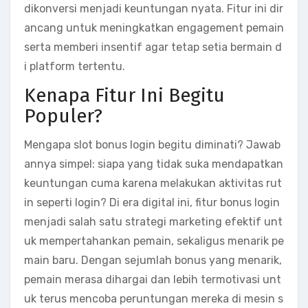
dikonversi menjadi keuntungan nyata. Fitur ini dir
ancang untuk meningkatkan engagement pemain
serta memberi insentif agar tetap setia bermain d
i platform tertentu.
Kenapa Fitur Ini Begitu
Populer?
Mengapa slot bonus login begitu diminati? Jawab
annya simpel: siapa yang tidak suka mendapatkan
keuntungan cuma karena melakukan aktivitas rut
in seperti login? Di era digital ini, fitur bonus login
menjadi salah satu strategi marketing efektif unt
uk mempertahankan pemain, sekaligus menarik pe
main baru. Dengan sejumlah bonus yang menarik,
pemain merasa dihargai dan lebih termotivasi unt
uk terus mencoba peruntungan mereka di mesin s