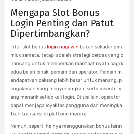
Mengapa Slot Bonus
Login Penting dan Patut
Dipertimbangkan?
Fitur slot bonus
login nagawin
bukan sekadar gim
mick semata, tetapi adalah strategi cerdas yang d
irancang untuk memberikan manfaat nyata bagi k
edua belah pihak: pemain dan operator. Pemain m
endapatkan peluang lebih besar untuk menang, p
engalaman yang menyenangkan, serta insentif y
ang menarik setiap kali login. Di sisi lain, operator
dapat menjaga loyalitas pengguna dan meningka
tkan transaksi di platform mereka.
Namun, seperti halnya menggunakan bonus lainn