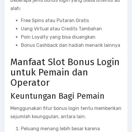
Beberapa jenis bonus login yang biasa ditemui ad
alah:
Free Spins atau Putaran Gratis
Uang Virtual atau Credits Tambahan
Poin Loyalty yang bisa diuangkan
Bonus Cashback dan hadiah menarik lainnya
Manfaat Slot Bonus Login
untuk Pemain dan
Operator
Keuntungan Bagi Pemain
Menggunakan fitur bonus login tentu memberikan
sejumlah keunggulan, antara lain:
Peluang menang lebih besar karena