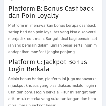
Platform B: Bonus Cashback
dan Poin Loyalty
Platform ini menawarkan bonus berupa cashback
setiap hari dan poin loyalitas yang bisa dikonversi
menjadi kredit main. Sangat ideal bagi pemain set
ia yang bermain dalam jumlah besar serta ingin m
endapatkan manfaat jangka panjang.
Platform C: Jackpot Bonus
Login Berkala
Selain bonus harian, platform ini juga menawarka
n jackpot khusus yang bisa diakses melalui login r
utin dan bonus login berkala. Fitur ini sangat men
arik untuk mereka yang suka tantangan dan bera
mbisi meraih jackpot besar.