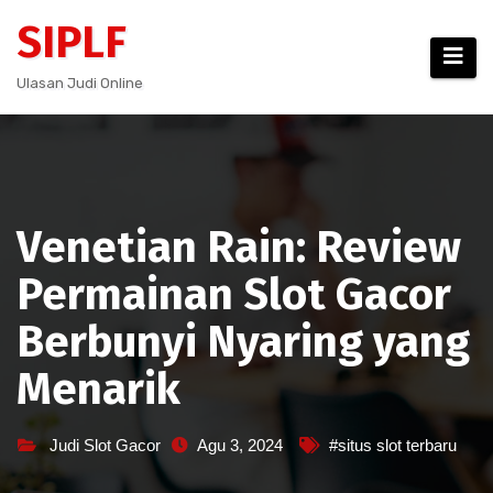
Skip
SIPLF
to
content
Ulasan Judi Online
Venetian Rain: Review
Permainan Slot Gacor
Berbunyi Nyaring yang
Menarik
Judi Slot Gacor
Agu 3, 2024
#situs slot terbaru