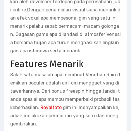
kan oleh developer terdepan pada perusahaan jud
i online.Dengan penampilan visual siapa menarik d
an efek vokal apa mempesona, gim yang satu ini
menarik pelaku sebab bermacam-macam golonga
n. Gagasan game apa dilandasi di atmosfer Venesi
a bersama hujan apa turun menghasilkan lingkun
gan apa istimewa serta menarik.
Features Menarik
Salah satu masalah apa membuat Venetian Rain d
emikian populer adalah ciri-ciri menggaet yang di
tawarkannya. Dari bonus freespin hingga tanda-t
anda spesial apa mampu memperbaiki probabilitas
keberhasilan,
Royaltoto
gim ini menyampaikan kej
adian melakukan permainan yang seru dan meng
gembirakan.