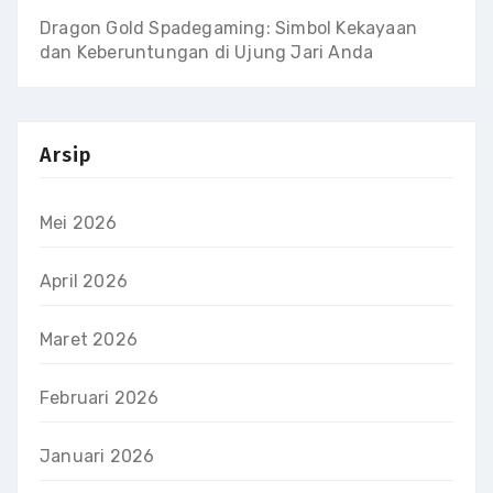
Dragon Gold Spadegaming: Simbol Kekayaan
dan Keberuntungan di Ujung Jari Anda
Arsip
Mei 2026
April 2026
Maret 2026
Februari 2026
Januari 2026