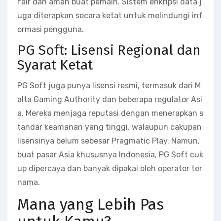
fair dan aman buat pemain. Sistem enkripsi data j
uga diterapkan secara ketat untuk melindungi inf
ormasi pengguna.
PG Soft: Lisensi Regional dan
Syarat Ketat
PG Soft juga punya lisensi resmi, termasuk dari M
alta Gaming Authority dan beberapa regulator Asi
a. Mereka menjaga reputasi dengan menerapkan s
tandar keamanan yang tinggi, walaupun cakupan
lisensinya belum sebesar Pragmatic Play. Namun,
buat pasar Asia khususnya Indonesia, PG Soft cuk
up dipercaya dan banyak dipakai oleh operator ter
nama.
Mana yang Lebih Pas