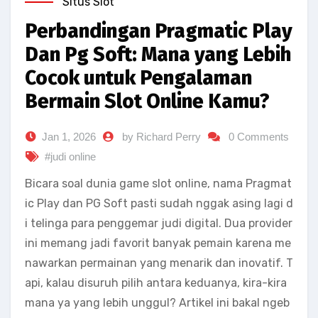
Situs Slot
Perbandingan Pragmatic Play
Dan Pg Soft: Mana yang Lebih
Cocok untuk Pengalaman
Bermain Slot Online Kamu?
Jan 1, 2026
by Richard Perry
0 Comments
#judi online
Bicara soal dunia game slot online, nama Pragmat
ic Play dan PG Soft pasti sudah nggak asing lagi d
i telinga para penggemar judi digital. Dua provider
ini memang jadi favorit banyak pemain karena me
nawarkan permainan yang menarik dan inovatif. T
api, kalau disuruh pilih antara keduanya, kira-kira
mana ya yang lebih unggul? Artikel ini bakal ngeb