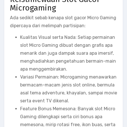
Microgaming
Ada sedikit sebab kenapa slot gacor Micro Gaming
dipercaya dari melimpah partisipan:
Kualitas Visual serta Nada: Setiap permainan
slot Micro Gaming dibuat dengan grafis apa
menarik dan juga dampak suara apa imersif,
menghadiahkan pengetahuan bermain-main
apa menggembirakan.
Variasi Permainan: Microgaming menawarkan
bermacam-macam jenis slot online, bermula
asal tema adventure, khayalan, sampai movie
serta event TV dikenal.
Feature Bonus Memesona: Banyak slot Micro
Gaming dilengkapi serta ciri bonus apa
memesona, mirip rotasi free, ikon buas, serta