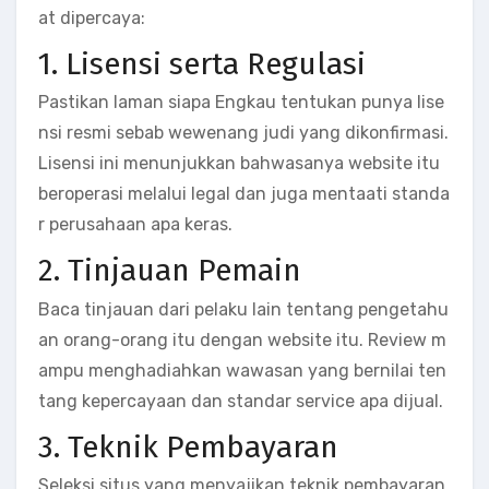
at dipercaya:
1. Lisensi serta Regulasi
Pastikan laman siapa Engkau tentukan punya lise
nsi resmi sebab wewenang judi yang dikonfirmasi.
Lisensi ini menunjukkan bahwasanya website itu
beroperasi melalui legal dan juga mentaati standa
r perusahaan apa keras.
2. Tinjauan Pemain
Baca tinjauan dari pelaku lain tentang pengetahu
an orang-orang itu dengan website itu. Review m
ampu menghadiahkan wawasan yang bernilai ten
tang kepercayaan dan standar service apa dijual.
3. Teknik Pembayaran
Seleksi situs yang menyajikan teknik pembayaran