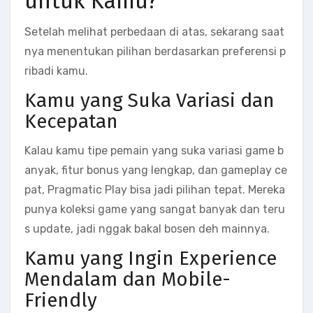
untuk Kamu?
Setelah melihat perbedaan di atas, sekarang saat
nya menentukan pilihan berdasarkan preferensi p
ribadi kamu.
Kamu yang Suka Variasi dan
Kecepatan
Kalau kamu tipe pemain yang suka variasi game b
anyak, fitur bonus yang lengkap, dan gameplay ce
pat, Pragmatic Play bisa jadi pilihan tepat. Mereka
punya koleksi game yang sangat banyak dan teru
s update, jadi nggak bakal bosen deh mainnya.
Kamu yang Ingin Experience
Mendalam dan Mobile-
Friendly