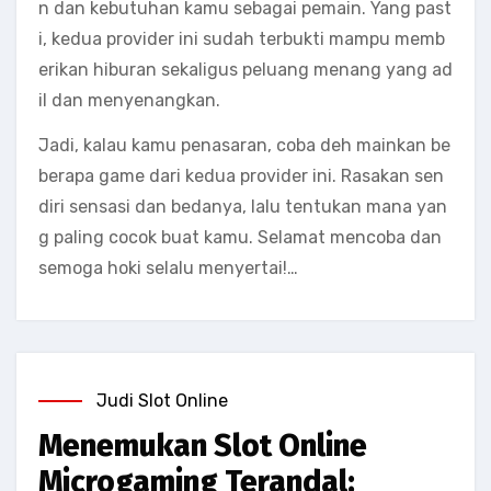
n dan kebutuhan kamu sebagai pemain. Yang past
i, kedua provider ini sudah terbukti mampu memb
erikan hiburan sekaligus peluang menang yang ad
il dan menyenangkan.
Jadi, kalau kamu penasaran, coba deh mainkan be
berapa game dari kedua provider ini. Rasakan sen
diri sensasi dan bedanya, lalu tentukan mana yan
g paling cocok buat kamu. Selamat mencoba dan
semoga hoki selalu menyertai!…
Judi Slot Online
Menemukan Slot Online
Microgaming Terandal: