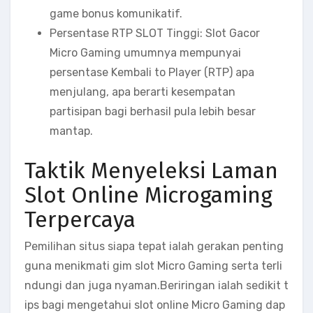
game bonus komunikatif.
Persentase RTP SLOT Tinggi: Slot Gacor
Micro Gaming umumnya mempunyai
persentase Kembali to Player (RTP) apa
menjulang, apa berarti kesempatan
partisipan bagi berhasil pula lebih besar
mantap.
Taktik Menyeleksi Laman
Slot Online Microgaming
Terpercaya
Pemilihan situs siapa tepat ialah gerakan penting
guna menikmati gim slot Micro Gaming serta terli
ndungi dan juga nyaman.Beriringan ialah sedikit t
ips bagi mengetahui slot online Micro Gaming dap