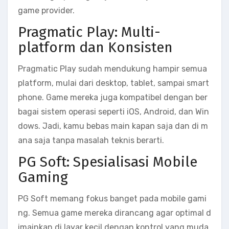
game provider.
Pragmatic Play: Multi-
platform dan Konsisten
Pragmatic Play sudah mendukung hampir semua
platform, mulai dari desktop, tablet, sampai smart
phone. Game mereka juga kompatibel dengan ber
bagai sistem operasi seperti iOS, Android, dan Win
dows. Jadi, kamu bebas main kapan saja dan di m
ana saja tanpa masalah teknis berarti.
PG Soft: Spesialisasi Mobile
Gaming
PG Soft memang fokus banget pada mobile gami
ng. Semua game mereka dirancang agar optimal d
imainkan di layar kecil dengan kontrol yang muda