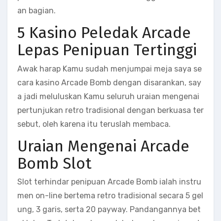
an bagian.
5 Kasino Peledak Arcade
Lepas Penipuan Tertinggi
Awak harap Kamu sudah menjumpai meja saya se
cara kasino Arcade Bomb dengan disarankan, say
a jadi meluluskan Kamu seluruh uraian mengenai
pertunjukan retro tradisional dengan berkuasa ter
sebut, oleh karena itu teruslah membaca.
Uraian Mengenai Arcade
Bomb Slot
Slot terhindar penipuan Arcade Bomb ialah instru
men on-line bertema retro tradisional secara 5 gel
ung, 3 garis, serta 20 payway. Pandangannya bet