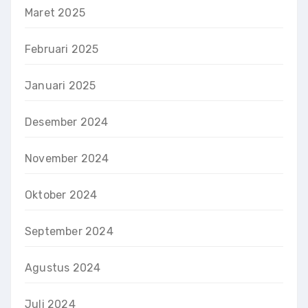
Maret 2025
Februari 2025
Januari 2025
Desember 2024
November 2024
Oktober 2024
September 2024
Agustus 2024
Juli 2024