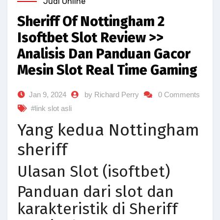
Judi Online
Sheriff Of Nottingham 2
Isoftbet Slot Review >>
Analisis Dan Panduan Gacor
Mesin Slot Real Time Gaming
Jan 9, 2024
by Richard Perry
0 Comments
#link slot asli
Yang kedua Nottingham
sheriff
Ulasan Slot (isoftbet)
Panduan dari slot dan
karakteristik di Sheriff