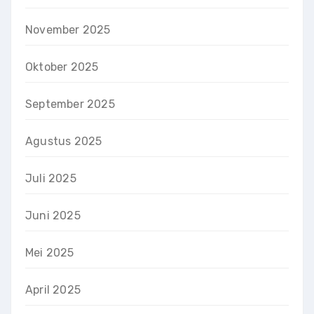
November 2025
Oktober 2025
September 2025
Agustus 2025
Juli 2025
Juni 2025
Mei 2025
April 2025