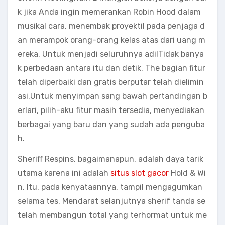
k jika Anda ingin memerankan Robin Hood dalam
musikal cara, menembak proyektil pada penjaga d
an merampok orang-orang kelas atas dari uang m
ereka. Untuk menjadi seluruhnya adilTidak banya
k perbedaan antara itu dan detik. The bagian fitur
telah diperbaiki dan gratis berputar telah dielimin
asi.Untuk menyimpan sang bawah pertandingan b
erlari, pilih-aku fitur masih tersedia, menyediakan
berbagai yang baru dan yang sudah ada penguba
h.
Sheriff Respins, bagaimanapun, adalah daya tarik
utama karena ini adalah
situs slot gacor
Hold & Wi
n. Itu, pada kenyataannya, tampil mengagumkan
selama tes. Mendarat selanjutnya sherif tanda se
telah membangun total yang terhormat untuk me