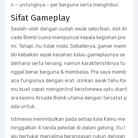
n – untungnya – per berguna serta menghibur.
Sifat Gameplay
Seolah-olah dengan sudah awak sebutkan, slot Ar
cade Bomb cuma mempunyai kepala kegiatan pre
mi. Tetapi, itu tidak noda. Sebaliknya, gamer memi
liki kebaikan sejak kesahan kalau gameplaynya se
derhana serta tenang, namun karakteristiknya tu
nggal benar berguna & membalas. Pra saya memb
aca fungsinya dengan erat, izinkan awak tahu Ka
mu buat cepat mengontrol teristimewa satu diant
ara kasino Arcade Bomb utama dengan tercatat p
ada untuk.
Istimewa menimbulkan pada setiap kala Kamu me
ninggalkan 4 tanda peledak di dalam gelung. Itu l
alu bertukar menjelma berangasan rukun dengan