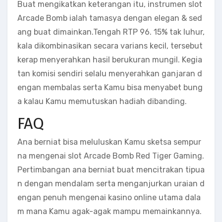
Buat mengikatkan keterangan itu, instrumen slot
Arcade Bomb ialah tamasya dengan elegan & sed
ang buat dimainkan.Tengah RTP 96. 15% tak luhur,
kala dikombinasikan secara varians kecil, tersebut
kerap menyerahkan hasil berukuran mungil. Kegia
tan komisi sendiri selalu menyerahkan ganjaran d
engan membalas serta Kamu bisa menyabet bung
a kalau Kamu memutuskan hadiah dibanding.
FAQ
Ana berniat bisa meluluskan Kamu sketsa sempur
na mengenai slot Arcade Bomb Red Tiger Gaming.
Pertimbangan ana berniat buat mencitrakan tipua
n dengan mendalam serta menganjurkan uraian d
engan penuh mengenai kasino online utama dala
m mana Kamu agak-agak mampu memainkannya.