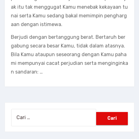
ak itu tak menggugat Kamu menebak kekayaan tu
nai serta Kamu sedang bakal memimpin pengharg
aan dengan istimewa.
Berjudi dengan bertanggung berat. Bertaruh ber
gabung secara besar Kamu, tidak dalam atasnya.
Bila Kamu ataupun seseorang dengan Kamu paha
mi mempunyai cacat perjudian serta menginginka
n sandaran: …
Cari
untuk: