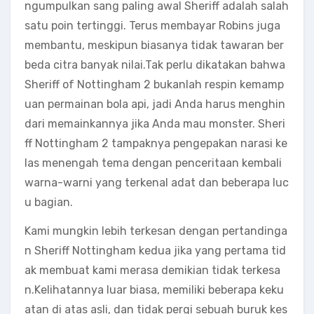
ngumpulkan sang paling awal Sheriff adalah salah
satu poin tertinggi. Terus membayar Robins juga
membantu, meskipun biasanya tidak tawaran ber
beda citra banyak nilai.Tak perlu dikatakan bahwa
Sheriff of Nottingham 2 bukanlah respin kemamp
uan permainan bola api, jadi Anda harus menghin
dari memainkannya jika Anda mau monster. Sheri
ff Nottingham 2 tampaknya pengepakan narasi ke
las menengah tema dengan penceritaan kembali
warna-warni yang terkenal adat dan beberapa luc
u bagian.
Kami mungkin lebih terkesan dengan pertandinga
n Sheriff Nottingham kedua jika yang pertama tid
ak membuat kami merasa demikian tidak terkesa
n.Kelihatannya luar biasa, memiliki beberapa keku
atan di atas asli, dan tidak pergi sebuah buruk kes