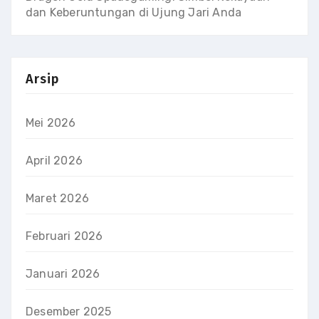
dan Keberuntungan di Ujung Jari Anda
Arsip
Mei 2026
April 2026
Maret 2026
Februari 2026
Januari 2026
Desember 2025