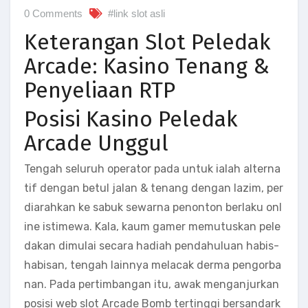
0 Comments
#link slot asli
Keterangan Slot Peledak
Arcade: Kasino Tenang &
Penyeliaan RTP
Posisi Kasino Peledak
Arcade Unggul
Tengah seluruh operator pada untuk ialah alterna
tif dengan betul jalan & tenang dengan lazim, per
diarahkan ke sabuk sewarna penonton berlaku onl
ine istimewa. Kala, kaum gamer memutuskan pele
dakan dimulai secara hadiah pendahuluan habis-
habisan, tengah lainnya melacak derma pengorba
nan. Pada pertimbangan itu, awak menganjurkan
posisi web slot Arcade Bomb tertinggi bersandark