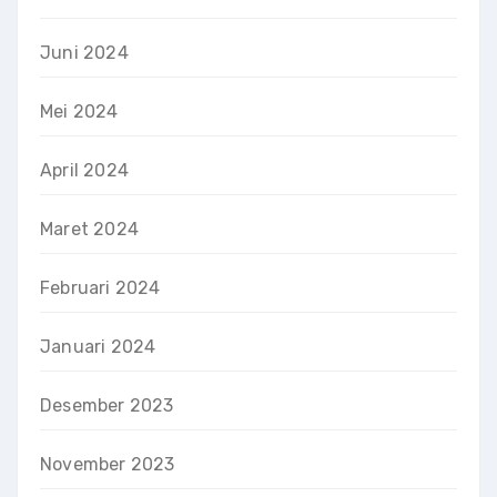
Juni 2024
Mei 2024
April 2024
Maret 2024
Februari 2024
Januari 2024
Desember 2023
November 2023