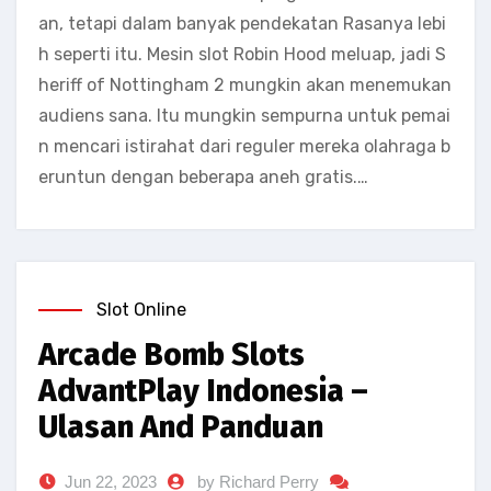
an, tetapi dalam banyak pendekatan Rasanya lebi
h seperti itu. Mesin slot Robin Hood meluap, jadi S
heriff of Nottingham 2 mungkin akan menemukan
audiens sana. Itu mungkin sempurna untuk pemai
n mencari istirahat dari reguler mereka olahraga b
eruntun dengan beberapa aneh gratis.…
Slot Online
Arcade Bomb Slots
AdvantPlay Indonesia –
Ulasan And Panduan
Jun 22, 2023
by Richard Perry