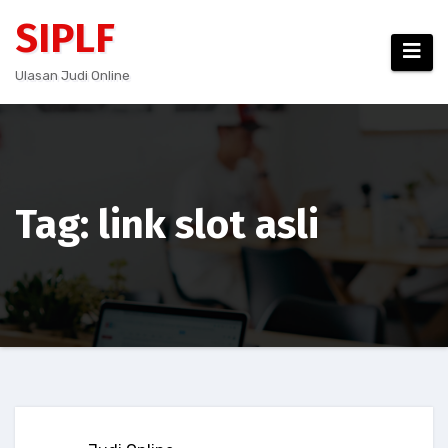
Skip
SIPLF
to
content
Ulasan Judi Online
Tag: link slot asli