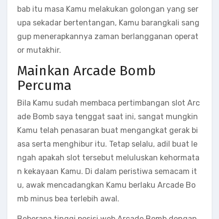
bab itu masa Kamu melakukan golongan yang ser
upa sekadar bertentangan, Kamu barangkali sang
gup menerapkannya zaman berlangganan operat
or mutakhir.
Mainkan Arcade Bomb
Percuma
Bila Kamu sudah membaca pertimbangan slot Arc
ade Bomb saya tenggat saat ini, sangat mungkin
Kamu telah penasaran buat mengangkat gerak bi
asa serta menghibur itu. Tetap selalu, adil buat le
ngah apakah slot tersebut meluluskan kehormata
n kekayaan Kamu. Di dalam peristiwa semacam it
u, awak mencadangkan Kamu berlaku Arcade Bo
mb minus bea terlebih awal.
Beberapa tinggi posisi web Arcade Bomb dengan