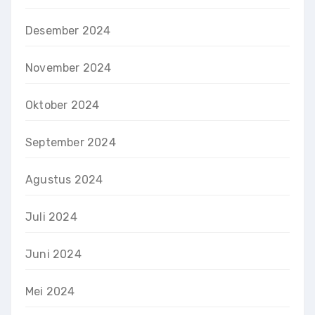
Desember 2024
November 2024
Oktober 2024
September 2024
Agustus 2024
Juli 2024
Juni 2024
Mei 2024