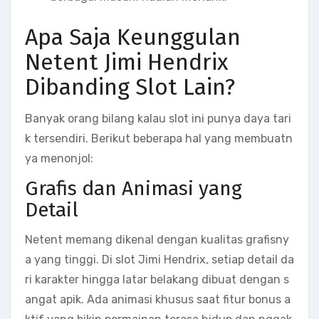
Apa Saja Keunggulan
Netent Jimi Hendrix
Dibanding Slot Lain?
Banyak orang bilang kalau slot ini punya daya tari
k tersendiri. Berikut beberapa hal yang membuatn
ya menonjol:
Grafis dan Animasi yang
Detail
Netent memang dikenal dengan kualitas grafisny
a yang tinggi. Di slot Jimi Hendrix, setiap detail da
ri karakter hingga latar belakang dibuat dengan s
angat apik. Ada animasi khusus saat fitur bonus a