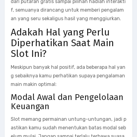
dari putaran gratis sampai pilihan hadiah interakti
f, semuanya dirancang untuk memberi pengalam
an yang seru sekaligus hasil yang menggiurkan.
Adakah Hal yang Perlu
Diperhatikan Saat Main
Slot Ini?
Meskipun banyak hal positif, ada beberapa hal yan
g sebaiknya kamu perhatikan supaya pengalaman
main makin optimal:
Modal Awal dan Pengelolaan
Keuangan
Slot memang permainan untung-untungan, jadi p
astikan kamu sudah menentukan batas modal seb
elum mulai. Jangan sampai terlalu terbawa suasa