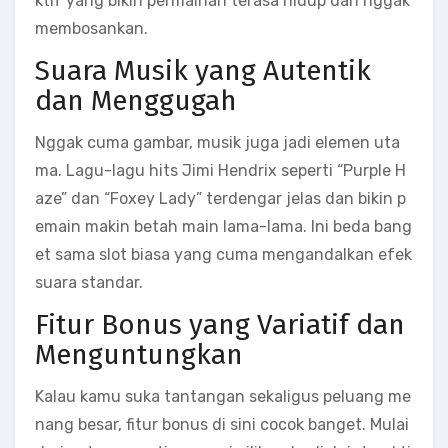
ktif yang bikin permainan terasa hidup dan nggak
membosankan.
Suara Musik yang Autentik
dan Menggugah
Nggak cuma gambar, musik juga jadi elemen uta
ma. Lagu-lagu hits Jimi Hendrix seperti “Purple H
aze” dan “Foxey Lady” terdengar jelas dan bikin p
emain makin betah main lama-lama. Ini beda bang
et sama slot biasa yang cuma mengandalkan efek
suara standar.
Fitur Bonus yang Variatif dan
Menguntungkan
Kalau kamu suka tantangan sekaligus peluang me
nang besar, fitur bonus di sini cocok banget. Mulai