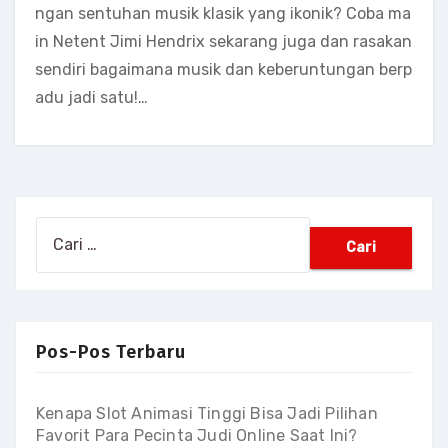
ngan sentuhan musik klasik yang ikonik? Coba ma
in Netent Jimi Hendrix sekarang juga dan rasakan
sendiri bagaimana musik dan keberuntungan berp
adu jadi satu!…
Cari
untuk:
Pos-Pos Terbaru
Kenapa Slot Animasi Tinggi Bisa Jadi Pilihan
Favorit Para Pecinta Judi Online Saat Ini?