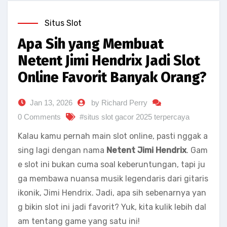
Situs Slot
Apa Sih yang Membuat
Netent Jimi Hendrix Jadi Slot
Online Favorit Banyak Orang?
Jan 13, 2026
by Richard Perry
0 Comments
#situs slot gacor 2025 terpercaya
Kalau kamu pernah main slot online, pasti nggak a
sing lagi dengan nama
Netent Jimi Hendrix
. Gam
e slot ini bukan cuma soal keberuntungan, tapi ju
ga membawa nuansa musik legendaris dari gitaris
ikonik, Jimi Hendrix. Jadi, apa sih sebenarnya yan
g bikin slot ini jadi favorit? Yuk, kita kulik lebih dal
am tentang game yang satu ini!