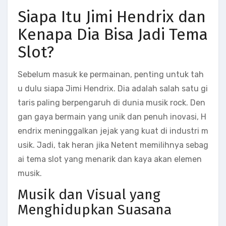
Siapa Itu Jimi Hendrix dan
Kenapa Dia Bisa Jadi Tema
Slot?
Sebelum masuk ke permainan, penting untuk tah
u dulu siapa Jimi Hendrix. Dia adalah salah satu gi
taris paling berpengaruh di dunia musik rock. Den
gan gaya bermain yang unik dan penuh inovasi, H
endrix meninggalkan jejak yang kuat di industri m
usik. Jadi, tak heran jika Netent memilihnya sebag
ai tema slot yang menarik dan kaya akan elemen
musik.
Musik dan Visual yang
Menghidupkan Suasana