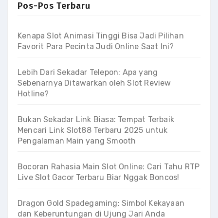
Pos-Pos Terbaru
Kenapa Slot Animasi Tinggi Bisa Jadi Pilihan
Favorit Para Pecinta Judi Online Saat Ini?
Lebih Dari Sekadar Telepon: Apa yang
Sebenarnya Ditawarkan oleh Slot Review
Hotline?
Bukan Sekadar Link Biasa: Tempat Terbaik
Mencari Link Slot88 Terbaru 2025 untuk
Pengalaman Main yang Smooth
Bocoran Rahasia Main Slot Online: Cari Tahu RTP
Live Slot Gacor Terbaru Biar Nggak Boncos!
Dragon Gold Spadegaming: Simbol Kekayaan
dan Keberuntungan di Ujung Jari Anda