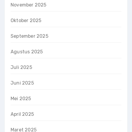
November 2025
Oktober 2025
September 2025
Agustus 2025
Juli 2025
Juni 2025
Mei 2025
April 2025
Maret 2025