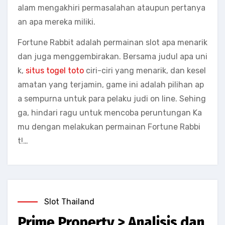
alam mengakhiri permasalahan ataupun pertanya
an apa mereka miliki.
Fortune Rabbit adalah permainan slot apa menarik
dan juga menggembirakan. Bersama judul apa uni
k,
situs togel toto
ciri-ciri yang menarik, dan kesel
amatan yang terjamin, game ini adalah pilihan ap
a sempurna untuk para pelaku judi on line. Sehing
ga, hindari ragu untuk mencoba peruntungan Ka
mu dengan melakukan permainan Fortune Rabbi
t!…
Slot Thailand
Prime Property > Analisis dan