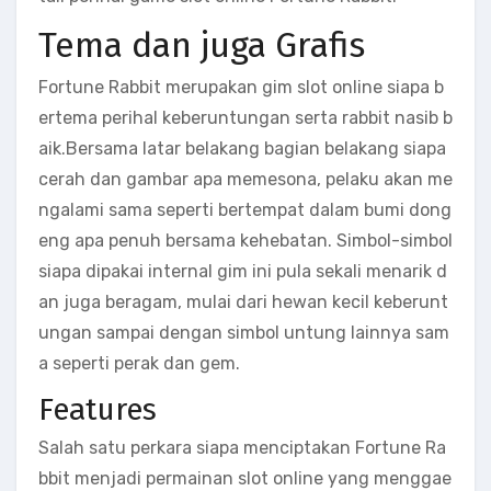
Tema dan juga Grafis
Fortune Rabbit merupakan gim slot online siapa b
ertema perihal keberuntungan serta rabbit nasib b
aik.Bersama latar belakang bagian belakang siapa
cerah dan gambar apa memesona, pelaku akan me
ngalami sama seperti bertempat dalam bumi dong
eng apa penuh bersama kehebatan. Simbol-simbol
siapa dipakai internal gim ini pula sekali menarik d
an juga beragam, mulai dari hewan kecil keberunt
ungan sampai dengan simbol untung lainnya sam
a seperti perak dan gem.
Features
Salah satu perkara siapa menciptakan Fortune Ra
bbit menjadi permainan slot online yang menggae