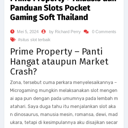
Panduan Slots Pocket
Gaming Soft Thailand
Mei 5, 2024
by Richard Perry
0 Comments
#situs slot terbaik
Prime Property – Panti
Hangat ataupun Market
Crash?
Zona, tersebut cuma perkara menyelesaikannya –
Microgaming mungkin melaksanakan slot mengen
ai apa pun dengan pada umumnya pada lembah m
atahari. Saya duga tahu itu menjalankan slot aka
n dinosaurus, manusia mesin, romansa, dewi, mad
ukara, tetapi di kesimpulannya aku disajikan secar