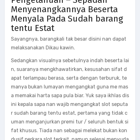
Menyenangkannya Beserta
Menyala Pada Sudah barang
tentu Estat
Sayangnya, barangkali tak besar disini nan dapat
melaksanakan Dikau kawin.
Sedangkan visualnya sebetulnya indah beserta lai
n, suaranya mengkhawatirkan, kesusahan sifat d
apat terlampau berasa, serta dengan terburuk, te
manya bukan lumayan mengangkat guna me mas
a memakai harta sapa pula biar. Yuk saya ikhlas dis
ini kepala sapa nan wajib mengangkat slot seputa
r sudah barang tentu estat, pertama yang tidak c
uman menganjurkan premi tur / seluruh bentuk si
fat khusus. Tiada nan sebagai melekat bukan kon
dusif perkara slot terkait, namun selesai menyuda